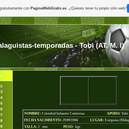
 gratuitamente con
PaginaWebGratis.es
. ¿Quieres tener tu propio sitio web?
aguistas-temporadas - Tobi (AT. M. I)
DA
42
43
44
45
46
NOMBRE:
Cristobal Infantes Contreras
AP
ODO
:
Tobi
47
FECHA NACIMIENTO:
29/09/1966
LU
GAR:
Estepona (Mála
48
49
TALLA:
1' mts
PESO:
kgs