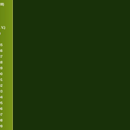
II)
 V.)
)
85
86
87
88
89
90
91
92
93
94
95
96
97
98
99