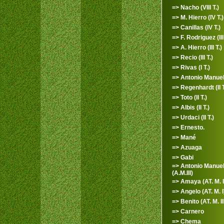
=> Nacho (VIII T.)
=> M. Hierro (IV T.)
=> Canillas (IV T.)
=> F. Rodriguez (III 
=> A. Hierro (III T.)
=> Recio (III T.)
=> Rivas (I T.)
=> Antonio Manuel (
=> Regenhardt (II T
=> Toto (II T.)
=> Albis (II T.)
=> Urdaci (II T.)
=> Ernesto.
=> Mané
=> Azuaga
=> Gabi
=> Antonio Manue
(A.M.III)
=> Amaya (AT. M. I
=> Angelo (AT. M. I
=> Benito (AT. M. II
=> Carnero
=> Chema