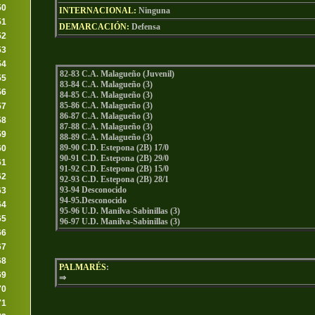
50
INTERNACIONAL:
Ninguna
51
DEMARCACIÓN:
Defensa
52
53
54
82-83 C.A. Malagueño (Juvenil)
55
83-84 C.A. Malagueño (3)
56
84-85 C.A. Malagueño (3)
85-86 C.A. Malagueño (3)
57
86-87 C.A. Malagueño (3)
58
87-88 C.A. Malagueño (3)
59
88-89 C.A. Malagueño (3)
89-90 C.D. Estepona (2B) 17/0
60
90-91 C.D. Estepona (2B) 29/0
61
91-92 C.D. Estepona (2B) 15/0
62
92-93 C.D. Estepona (2B) 28/1
93-94 Desconocido
63
94-95.Desconocido
64
95-96 U.D. Manilva-Sabinillas (3)
65
96-97 U.D. Manilva-Sabinillas (3)
66
67
68
PALMARÉS
:
69
⇒
70
71