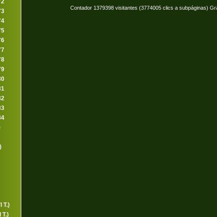
72
Contador 1379398 visitantes (3774005 clics a subpáginas) Gr
73
74
75
76
77
78
79
80
81
82
83
84
)
)
 T.)
 T.)