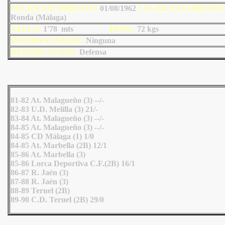
FECHA NACIMIENTO:
01/08/1962
LU
GAR NACIMIENTO
Ronda (Málaga)
TALLA:
1'78 mts
PESO:
72
kgs
INTERNACIONAL:
Ninguna
DEMARCACIÓN:
Defensa
81-82 At. Malagueño (3) --/-
82-83 U.D. Melilla (3) 21/-
83-84 At. Malagueño (3) --/-
84-85 At. Malagueño (3) --/-
84-85 CD Málaga (1) 1/0
84-85 At. Marbella (2B) 12/1
85-86 At. Marbella (3)
85-86 Lorca Deportiva C.F.(2B) 16/1
86-87 R. Jaén (3)
87-88 R. Jaén (3)
88-89 Teruel (2B)
89-90 C.D. Teruel (2B) 29/0