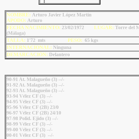
NOMBRE:
Arturo Javier López Martín
AP
ODO
:
Arturo
FECHA NACIMIENTO:
23/02/1972
LU
GAR:
Torre del 
(Málaga)
TALLA:
1'72 mts
PESO:
65
kgs
INTERNACIONAL:
Ninguna
DEMARCACIÓN:
Delantero
90-91 At. Malagueño (3) --/-
91-92 At. Malagueño (3) --/-
92-93 At. Malagueño (3) --/-
93-94 Vélez CF (3) --/-
94-95 Vélez CF (3) --/-
95-96 Vélez CF (2B) 23/0
96-97 Vélez CF (2B) 24/10
97-98 Polid. Ejido (3) --/-
98-99 Vélez CF (3) --/-
99-00 Vélez CF (3) --/-
00-01 Vélez CF (3) --/-