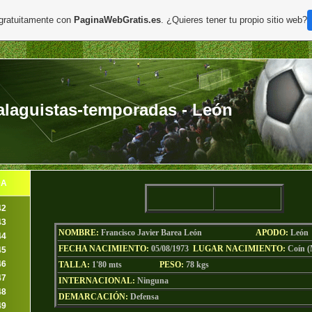
 gratuitamente con
PaginaWebGratis.es
. ¿Quieres tener tu propio sitio web?
laguistas-temporadas - León
DA
42
43
NOMBRE:
Francisco Javier Barea León
AP
ODO
:
León
44
FECHA NACIMIENTO:
05/08/1973
LU
GAR NACIMIENTO:
Coín 
45
46
TALLA:
1'80 mts
PESO:
78
kgs
47
INTERNACIONAL:
Ninguna
48
DEMARCACIÓN:
Defensa
49