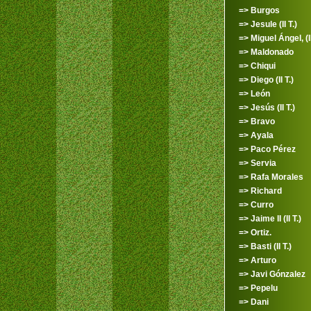
=> Burgos
=> Jesule (II T.)
=> Miguel Ángel, (II
=> Maldonado
=> Chiqui
=> Diego (II T.)
=> León
=> Jesús (II T.)
=> Bravo
=> Ayala
=> Paco Pérez
=> Servia
=> Rafa Morales
=> Richard
=> Curro
=> Jaime II (II T.)
=> Ortiz.
=> Basti (II T.)
=> Arturo
=> Javi Gónzalez
=> Pepelu
=> Dani