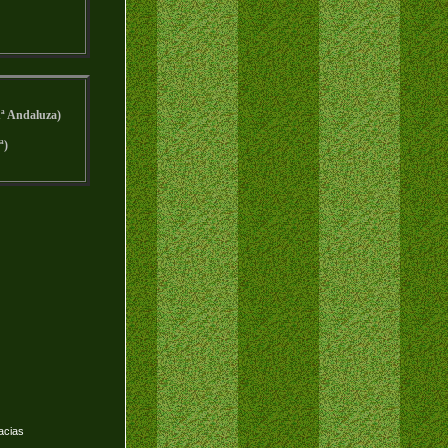
1ª Andaluza)
ª)
acias