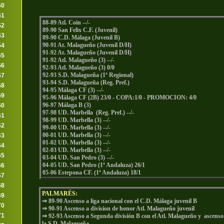
50
51
88-89 Atl. Coin --/-
52
89-90 San Felix C.F. (Juvenil)
53
89-90 C.D. Málaga (Juvenil B)
90-91 At. Malagueño (Juvenil D/H)
54
91-92 At. Malagueño (Juvenil D/H)
55
91-92 Atl. Malagueño (3) --/-
56
92-93 Atl. Malagueño (3) 0/0
92-93 S.D. Malagueña (1ª Regional)
57
93-94 S.D. Malagueña (Reg. Pref.)
58
94-95 Málaga CF (3) --/-
59
95-96 Málaga CF (2B) 23/0 - COPA:1/0 - PROMOCION: 4/0
96-97 Málaga B (3)
60
97-98 UD. Marbella (Reg. Pref.) --/-
61
98-99 UD. Marbella (3) --/-
62
99-00 UD. Marbella (3) --/-
00-01 UD. Marbella (3) --/-
63
01-02 UD. Marbella (3) --/-
64
02-03 UD. Marbella (3) --/-
65
03-04 UD. San Pedro (3) --/-
04-05 UD. San Pedro (1ª Andaluza) 26/1
66
05-06 Estepona CF. (1ª Andaluza) 18/1
67
68
PALMARÉS:
69
⇒ 89-90 Ascenso a liga nacional con el C.D. Málaga juvenil B
70
⇒ 90-91 Ascenso a division de honor Atl. Malagueño juvenil
71
⇒ 92-93 Ascenso a Segunda división B con el Atl. Malagueño y ascenso 
la S.D. Malagueña.