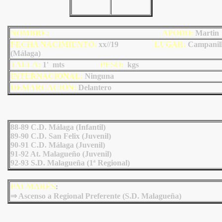
NOMBRE:
AP
ODO
:
Martin
FECHA NACIMIENTO:
xx//19
LU
GAR:
Campanil
(Málaga)
TALLA:
1' mts
PESO:
kgs
INTERNACIONAL:
Ninguna
DEMARCACIÓN:
Delantero
88-89 C.D. Málaga (Infantil)
89-90 C.D. San Felix (Juvenil)
90-91 C.D. Málaga (Juvenil)
91-92 At. Malagueño (Juvenil)
92-93 S.D. Malagueña (1ª Regional)
PALMARÉS
:
⇒ Ascenso a Regional Preferente (S.D. Malagueña)