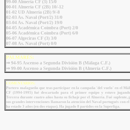
99-00 Almería CF (3) 15/0
00-01 Almería CF (2B) 10/-12
01-02 UD Almería (2B) 9/-8
02-03 As. Naval (Port/2) 31/0
03-04 As. Naval (Port/2) 19/0
04-05 Académica Coímbra (Port) 2/0
05-06 Académica Coímbra (Port) 6/0
06-07 Algeciras CF (3) 3/0
07-08 As. Naval (Port) 0/0
PALMARÉS:
⇒ 94-95 Ascenso a Segunda División B (Málaga C.F.)
⇒ 99-00 Ascenso a Segunda División B (Almería C.F.)
COMENTARIOS:
Portero malagueño que tras participar en la campaña 'del vuelo' en el Má
CF (1994-1995) fué descartado para el primer equipo y estuvo jugand
Tercera durante cuatro años hasta su fichaje por el Almería. Fué suplente, 
sus grandes intervenciones llamaron la atención del Naval portugués con el
ha estado 3 años (en dos etapas). Ha jugado 8 partidos en la Superliga.