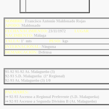
NOMBRE:
Francisco Antonio Maldonado Rojas
AP
ODO
:
Maldonado
FECHA NACIMIENTO:
23/11/1972
LU
GAR
NACIMIENTO:
Málaga
TALLA:
1' mts
PESO:
kgs
INTERNACIONAL:
Ninguna
DEMARCACIÓN:
Defensa
91-92 91-92 At. Malagueño (3)
92-93 S.D. Malagueña (1ª Regional)
92-93 At. Malagueño (3) 1/0
PALMARÉS:
⇒ 92-93 Ascenso a Regional Preferente (S.D. Malagueña)
⇒ 92-93 Ascenso a Segunda División B (At. Malagueño)