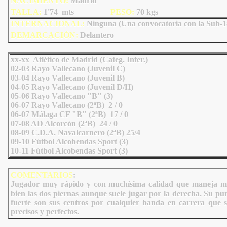
NACIMIENTO:
Madrid
TALLA:
1'74 mts
PESO:
70
kgs
INTERNACIONAL:
Ninguna (Una convocatoria con la Sub-1
DEMARCACIÓN:
Delantero
xx-xx Atlético de Madrid (Categ. Infer.)
02-03 Rayo Vallecano (Juvenil C)
03-04 Rayo Vallecano (Juvenil B)
04-05 Rayo Vallecano (Juvenil D/H)
05-06 Rayo Vallecano "B" (3)
06-07 Rayo Vallecano (2ªB) 2 / 0
06-07 Málaga CF "B" (2ªB) 17 / 0
07-08 AD Alcorcón (2ªB) 24 / 0
08-09 C.D.A. Navalcarnero (2ªB) 25/4
09-10 Fútbol Alcobendas Sport (3)
10-11 Fútbol Alcobendas Sport (3)
COMENTARIOS
:
Jugador muy rápido y con muchísima calidad que maneja 
bien las dos piernas aunque suele jugar por la derecha. Su pu
fuerte son sus centros por cualquier banda en carrera que 
precisos y perfectos.