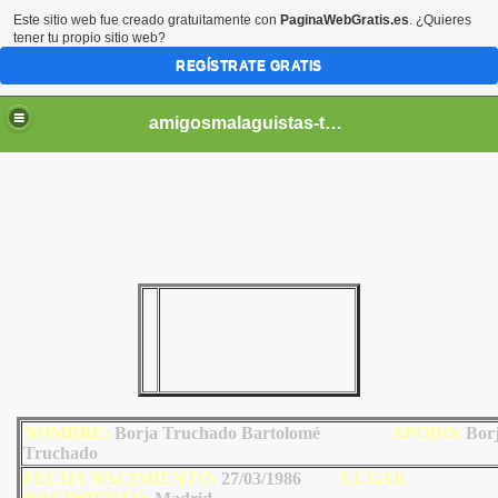
Este sitio web fue creado gratuitamente con
PaginaWebGratis.es
. ¿Quieres
tener tu propio sitio web?
REGÍSTRATE GRATIS
amigosmalaguistas-temporadas
NOMBRE:
Borja Truchado Bartolomé
AP
ODO
:
Bor
Truchado
FECHA NACIMIENTO:
27/03/1986
LUGAR