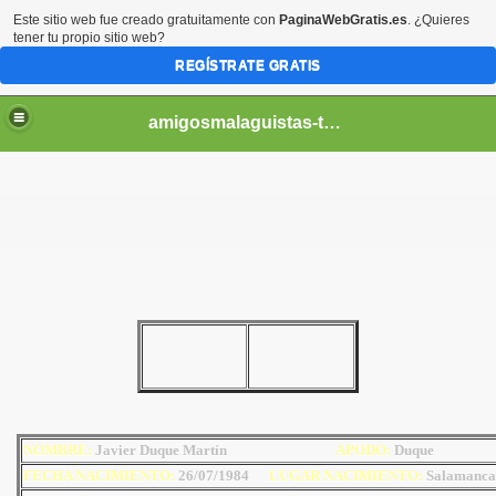
Este sitio web fue creado gratuitamente con
PaginaWebGratis.es
. ¿Quieres
tener tu propio sitio web?
REGÍSTRATE GRATIS
amigosmalaguistas-temporadas
NOMBRE:
Javier Duque Martín
AP
ODO
:
Duque
FECHA NACIMIENTO:
26/07/1984
LUGAR NACIMIENTO:
S
alamanca