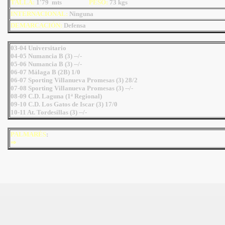
TALLA:
1'79 mts
PESO:
73
kgs
INTERNACIONAL:
Ninguna
DEMARCACIÓN:
Defensa
03-04 Universitario
04-05 Numancia B (3) --/-
05-06 Numancia B (3) --/-
06-07 Málaga B (2B) 1/0
06-07 Sporting Villanueva Promesas (3) 28/2
07-08 Sporting Villanueva Promesas (3) --/-
08-09 C.D. Laguna (1ª Regional)
09-10 C.D. Los Gatos de Iscar (3) 17/0
10-11 At. Tordesillas (3) --/-
PALMARÉS
:
⇒