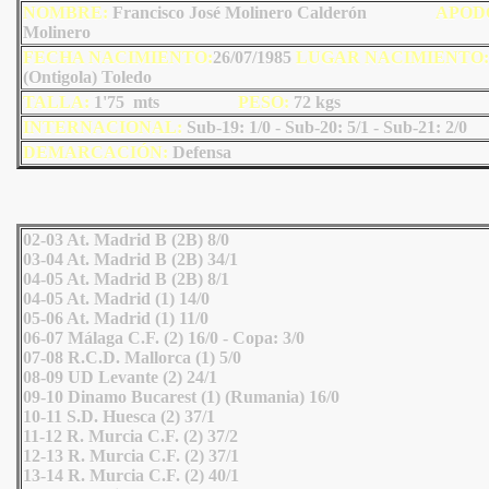
NOMBRE:
Francisco José Molinero Calderón
AP
OD
Molinero
FECHA NACIMIENTO:
26/07/1985
LU
GAR NACIMIENTO:
(Ontigola) Toledo
TALLA:
1'75 mts
PESO:
72
kgs
INTERNACIONAL:
Sub-19: 1/0 - Sub-20: 5/1 - Sub-21: 2/0
DEMARCACIÓN:
Defensa
02-03 At. Madrid B (2B) 8/0
03-04 At. Madrid B (2B) 34/1
04-05 At. Madrid B (2B) 8/1
04-05 At. Madrid (1) 14/0
05-06 At. Madrid (1) 11/0
06-07 Málaga C.F. (2) 16/0 - Copa: 3/0
07-08 R.C.D. Mallorca (1) 5/0
08-09 UD Levante (2) 24/1
09-10 Dinamo Bucarest (1) (Rumania) 16/0
10-11 S.D. Huesca (2) 37/1
11-12 R. Murcia C.F. (2) 37/2
12-13 R. Murcia C.F. (2) 37/1
13-14 R. Murcia C.F. (2) 40/1