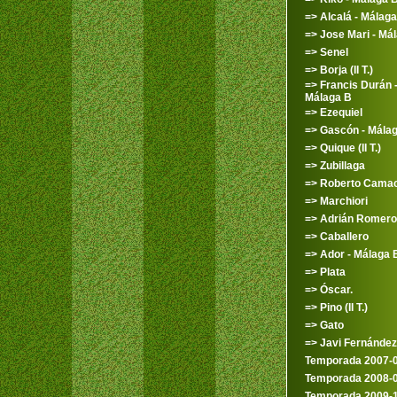
=> Alcalá - Málaga
=> Jose Mari - Má
=> Senel
=> Borja (II T.)
=> Francis Durán 
Málaga B
=> Ezequiel
=> Gascón - Mála
=> Quique (II T.)
=> Zubillaga
=> Roberto Cama
=> Marchiori
=> Adrián Romero
=> Caballero
=> Ador - Málaga 
=> Plata
=> Óscar.
=> Pino (II T.)
=> Gato
=> Javi Fernández
Temporada 2007-
Temporada 2008-
Temporada 2009-