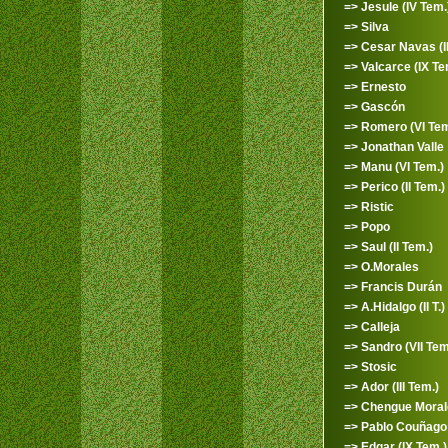
=> Jesule (IV Tem.
=> Silva
=> Cesar Navas (III
=> Valcarce (IX Te
=> Ernesto
=> Gascón
=> Romero (VI Tem
=> Jonathan Valle
=> Manu (VI Tem.)
=> Perico (II Tem.)
=> Ristic
=> Popo
=> Saul (II Tem.)
=> O.Morales
=> Francis Durán
=> A.Hidalgo (II T.)
=> Calleja
=> Sandro (VII Tem
=> Stosic
=> Ador (III Tem.)
=> Chengue Morale
=> Pablo Couñago 
=> Edgar (IX Tem.)