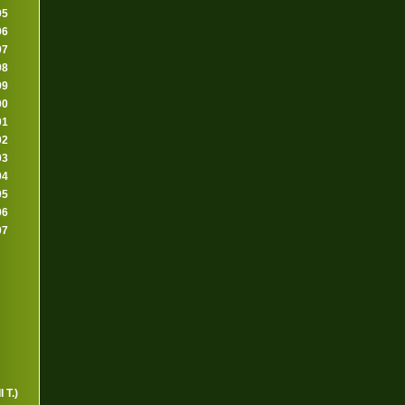
95
96
97
98
99
00
01
02
03
04
05
06
07
 T.)