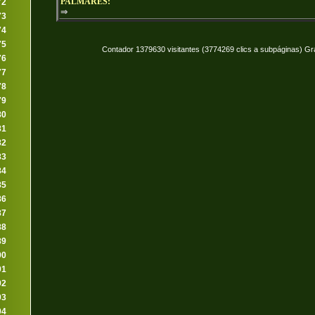
PALMARÉS:
72
⇒
73
74
75
Contador 1379630 visitantes (3774269 clics a subpáginas) Gr
76
77
78
79
80
81
82
83
84
85
86
87
88
89
90
91
92
93
94