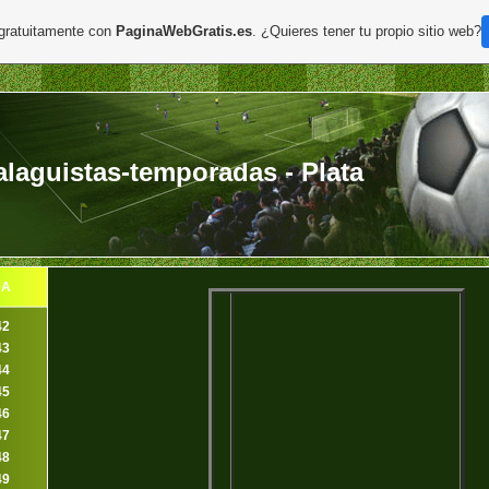
 gratuitamente con
PaginaWebGratis.es
. ¿Quieres tener tu propio sitio web?
aguistas-temporadas - Plata
DA
42
43
44
45
46
47
48
49