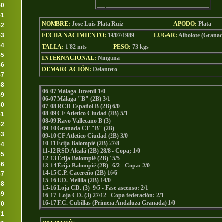
50
51
NOMBRE:
Jose Luis Plata Ruiz
AP
ODO
:
Plata
52
53
FECHA NACIMIENTO:
19/07/1989
LUGAR:
Albolote (Grana
54
TALLA:
1'82 mts
PESO:
73
kgs
55
INTERNACIONAL:
Ninguna
56
DEMARCACIÓN:
Delantero
57
58
06-07 Málaga Juvenil 1/0
59
06-07 Málaga "B" (2B) 3/1
60
07-08 RCD Español B (2B) 6/0
08-09 CF Atletico Ciudad (2B) 5/1
61
08-09 Rayo Vallecano B (3)
62
09-10 Granada CF "B" (2B)
63
09-10 CF Atletico Ciudad (2B) 3/0
10-11 Écija Balompié (2B) 27/8
64
11-12 RSD Alcalá (2B) 28/8 - Copa; 1/0
65
12-13 Écija Balompié (2B) 15/5
66
13-14 Écija Balompié (2B) 16/2 - Copa: 2/0
14-15 C.P. Cacereño (2B) 16/6
67
15-16 UD. Melilla (2B) 14/0
68
15-16 Loja CD. (3) 9/5 - Fase ascenso: 2/1
69
16-17 Loja CD. (3) 27/12 - Copa federación: 2/1
16-17 F.C. Cubillas (Primera Andaluza Granada) 1/0
70
71