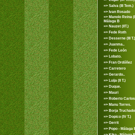
=> Salva (III Tem.)
=> Ivan Rosado
=> Manolo Reina (II
Málaga B
=> Nauzet (IIT.)
=> Fede Roth
=> Desserne (III T.
=> Juanma..
=> Fede León
=> Lobato.
=> Fran Ordóñez
=> Carretero
=> Gerardo..
=> Luija (II T.)
=> Duque.
=> Mauri
=> Roberto Carlos
=> Manu Torres.
=> Borja Truchado
=> Dopico (IV T.)
=> Gerrit
=> Popo - Málaga 
=> Kiko - Málaga 