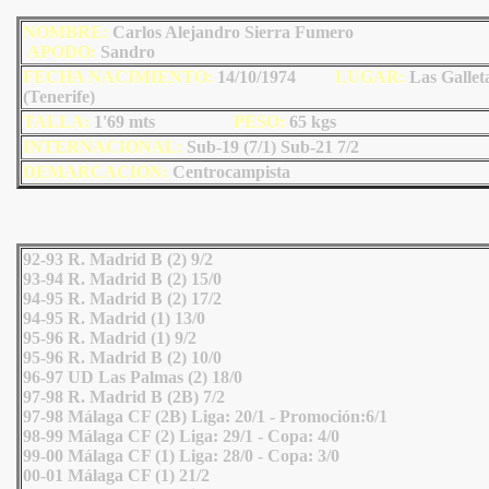
NOMBRE:
Carlos Alejandro Sierra Fumero
AP
ODO
:
Sandro
FECHA NACIMIENTO:
14/10/1974
L
U
GAR:
Las Gallet
(Tenerife)
TALLA:
1'69 mts
PESO:
65
kgs
INTERNACIONAL:
Sub-19 (7/1) Sub-21 7/2
DEMARCACIÓN:
Centrocampista
92-93 R. Madrid B (2) 9/2
93-94 R. Madrid B (2) 15/0
94-95 R. Madrid B (2) 17/2
94-95 R. Madrid (1) 13/0
95-96 R. Madrid (1) 9/2
95-96 R. Madrid B (2) 10/0
96-97 UD Las Palmas (2) 18/0
97-98 R. Madrid B (2B) 7/2
97-98 Málaga CF (2B) Liga: 20/1 - Promoción:6/1
98-99 Málaga CF (2) Liga: 29/1 - Copa: 4/0
99-00 Málaga CF (1) Liga: 28/0 - Copa: 3/0
00-01 Málaga CF (1) 21/2