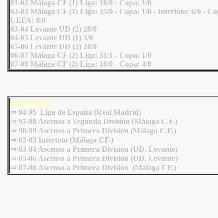
01-02 Málaga CF (1) Liga: 16/0 - Copa: 1/0
02-03 Málaga CF (1) Liga: 35/0 - Copa: 1/0 - Intertoto: 6/0 - C
UEFA: 8/0
03-04 Levante UD (2) 28/0
04-05 Levante UD (1) 3/0
05-06 Levante UD (2) 28/0
06-07 Málaga CF (2) Liga: 31/1 - Copa: 1/0
07-08 Málaga CF (2) Liga: 16/0 - Copa: 4/0
PALMARÉS
⇒
94-95 Liga de España (Real Madrid)
⇒ 97-98 Ascenso a Segunda División (Málaga C.F.)
⇒ 98-99 Ascenso a Primera División (Málaga C.F.)
⇒ 02-03 Intertoto (Málaga CF.)
⇒ 03-04 Ascenso a Primera División (UD. Levante)
⇒ 05-06 Ascenso a Primera División (UD. Levante)
⇒ 07-08 Ascenso a Primera División (Málaga CF.)