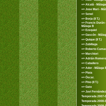
=> Alcalá - Málaga
=> Jose Mari - Má
=> Senel
=> Borja (II T.)
=> Francis Durán 
Málaga B
=> Ezequiel
=> Gascón - Mála
=> Quique (II T.)
=> Zubillaga
=> Roberto Cama
=> Marchiori
=> Adrián Romero
=> Caballero
=> Ador - Málaga 
=> Plata
=> Óscar.
=> Pino (II T.)
=> Gato
=> Javi Fernández
Temporada 2007-
Temporada 2008-
Temporada 2009-