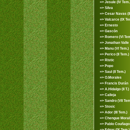
=> Jesule (IV Tem.
=> Silva
=> Cesar Navas (III
=> Valcarce (IX Te
=> Ernesto
=> Gascón
=> Romero (VI Tem
=> Jonathan Valle
=> Manu (VI Tem.)
=> Perico (II Tem.)
=> Ristic
=> Popo
=> Saul (II Tem.)
=> O.Morales
=> Francis Durán
=> A.Hidalgo (II T.)
=> Calleja
=> Sandro (VII Tem
=> Stosic
=> Ador (III Tem.)
=> Chengue Morale
=> Pablo Couñago 
=> Edgar (IX Tem.)