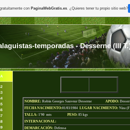
 gratuitamente con
PaginaWebGratis.es
. ¿Quieres tener tu propio sitio web?
aguistas-temporadas - Desserne (III T.
DA
42
43
44
NOMBRE:
Robin Georges Sauveur Desserne
AP
ODO
:
Desser
45
FECHA NACIMIENTO:
01/03/1984
LUGAR NACIMIENTO:
Niza (F
46
TALLA:
1'90 mts
PESO:
85
kgs
47
INTERNACIONAL:
48
49
DEMARCACIÓN:
Defensa