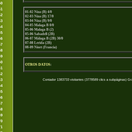
50
51
01-02 Niza (B) 4/0
52
02-03 Niza (B) 17/0
03-04 Niza (B) 9/0
53
04-05 Malaga B 0/0
54
05-06 Malaga B (2)
55
05-06 Sabadell (2B)
06-07 Málaga B (2B) 30/0
56
07-08 Lerida (2B)
57
08-09 Niort (Francia)
58
59
60
OTROS DATOS
:
61
62
63
Contador 1383733 visitantes (3778589 clics a subpáginas) Gr
64
65
66
67
68
69
70
71