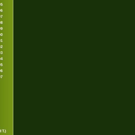
95
96
97
98
99
00
01
02
03
04
05
06
07
 T.)