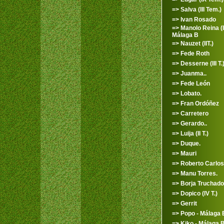
=> Salva (III Tem.)
=> Ivan Rosado
=> Manolo Reina (II
Málaga B
=> Nauzet (IIT.)
=> Fede Roth
=> Desserne (III T.
=> Juanma..
=> Fede León
=> Lobato.
=> Fran Ordóñez
=> Carretero
=> Gerardo..
=> Luija (II T.)
=> Duque.
=> Mauri
=> Roberto Carlos
=> Manu Torres.
=> Borja Truchado
=> Dopico (IV T.)
=> Gerrit
=> Popo - Málaga 
=> Kiko - Málaga 