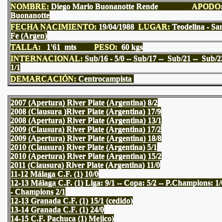
NOMBRE:
Diego Mario Buonanotte Rende
APODO
Buonanotte
FECHA NACIMIENTO:
19/04/1988
LUGAR:
Teodelina - Sa
Fe (Argen)
TALLA:
1'61 mts
PESO:
60 kgs
INTERNACIONAL:
Sub/16 - 5/0 -- Sub/17 -- Sub/21 -- Sub/2
1/1
DEMARCACIÓN:
Centrocampista
2007 (Apertura) River Plate (Argentina) 8/2
2008 (Clausura )River Plate (Argentina) 17/9
2008 (Apertura) River Plate (Argentina) 13/1
2009 (Clausura) River Plate (Argentina) 17/2
2009 (Apertura) River Plate (Argentina) 18/8
2010 (Clausura) River Plate (Argentina) 5/1
2010 (Apertura) River Plate (Argentina) 15/2
2011 (Clausura) River Plate (Argentina) 11/0
11-12 Málaga C.F. (1) 10/0
12-13 Málaga C.F. (1) Liga: 9/1 -- Copa: 5/2 -- P.Champions: 1/
- Champions 2/1
12-13 Granada C.F. (1) 15/1 (cedido)
13-14 Granada C.F. (1) 24/0
14-15 C.F. Pachuca (1) Mejico)