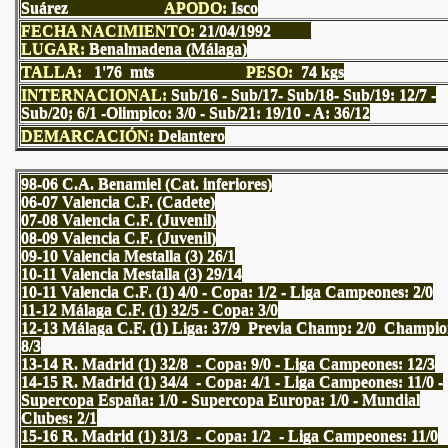
Suárez
APODO:
Isco
FECHA NACIMIENTO:
21/04/1992
LUGAR:
Benalmadena (Málaga)
TALLA:
1'76 mts
PESO:
74 kgs
INTERNACIONAL:
Sub/16 - Sub/17- Sub/18- Sub/19: 12/7 -
Sub/20; 6/1 -Olimpico: 3/0 - Sub/21: 19/10 - A: 36/12
DEMARCACIÓN:
Delantero
98-06 C.A. Benamiel (Cat. inferiores)
06-07 Valencia C.F. (Cadete)
07-08 Valencia C.F. (Juvenil)
08-09 Valencia C.F. (Juvenil)
09-10 Valencia Mestalla (3) 26/1
10-11 Valencia Mestalla (3) 29/14
10-11 Valencia C.F. (1) 4/0 - Copa: 1/2 - Liga Campeones: 2/0
11-12 Málaga C.F. (1) 32/5 - Copa: 3/0
12-13 Málaga C.F. (1) Liga: 37/9 Previa Champ: 2/0 Champio
8/3
13-14 R. Madrid (1) 32/8 - Copa: 9/0 - Liga Campeones: 12/3
14-15 R. Madrid (1) 34/4 - Copa: 4/1 - Liga Campeones: 11/0 -
Supercopa España: 1/0 - Supercopa Europa: 1/0 - Mundial
Clubes: 2/1
15-16 R. Madrid (1) 31/3 - Copa: 1/2 - Liga Campeones: 11/0