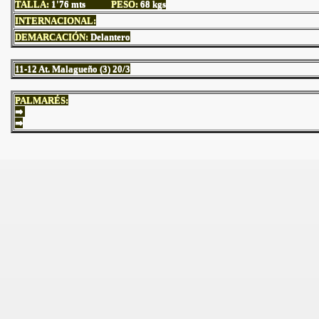
TALLA:
1'76
mts
PESO:
68 kgs
INTERNACIONAL:
DEMARCACIÓN:
Delantero
11-12 At. Malagueño (3) 20/3
PALMARÉS:
⇒
⇒