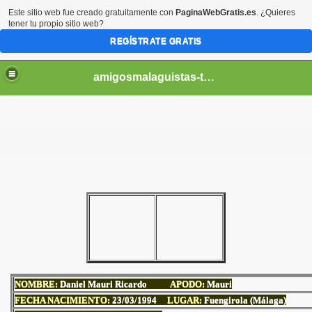
Este sitio web fue creado gratuitamente con
PaginaWebGratis.es
. ¿Quieres
tener tu propio sitio web?
REGÍSTRATE GRATIS
amigosmalaguistas-temporadas
NOMBRE:
Daniel Mauri Ricardo
APODO
: Mauri
FECHA NACIMIENTO:
23
/03/1994
LUGAR:
Fuengirola (Málaga)