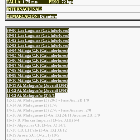
TALLA:
1'75
mts
PESO:
72 kgs
INTERNACIONAL:
DEMARCACIÓN:
Delantero
99-00 Las Lagunas (Cat. inferiores)
00-01 Las Lagunas (Cat. inferiores)
01-02 Las Lagunas (Cat. inferiores)
02-03 Las Lagunas (Cat. inferiores)
03-04 Málaga C.F. (Cat. inferiores)
04-05 Málaga C.F. (Cat. inferiores)
05-06 Málaga C.F. (Cat. inferiores)
06-07 Málaga C.F. (Cat. inferiores)
07-08 Málaga C.F. (Cat. inferiores)
08-09 Málaga C.F. (Cat. inferiores)
09-10 Málaga C.F. (Cat. inferiores)
10-11 At. Malagueño (Juvenil D/H)
11-12 At. Malagueño (Juvenil D/H)
11-12 At. Malagueño (3) 9/1
12-13 At. Malagueño (3) 20/3 - Fase Asc. 2B 1/0
13-14 At. Malagueño (3) 17/6
14-15 At. Malagueño (3) 27/6 - Fase Ascenso: 2/0
15-16 At. Malagueño (3-Gr. IX) 24/11 Ascenso 2B: 3/0
16-17 R. Murcia Imperial (3-Gr. XIII) 6/4
16-17 Algeciras CF. (3-Gr. X) 14/1
17-18 CD. El Palo (3-Gr. IX) 33/12
18-19 Arosa S.C. (3-Gr. I) 18/5