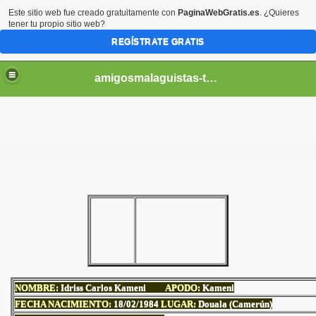
Este sitio web fue creado gratuitamente con
PaginaWebGratis.es
. ¿Quieres
tener tu propio sitio web?
REGÍSTRATE GRATIS
amigosmalaguistas-temporadas
NOMBRE:
Idriss Carlos Kameni
APODO
: Kameni
FECHA NACIMIENTO:
18/02/1984
LUGAR:
Douala (Camerún)