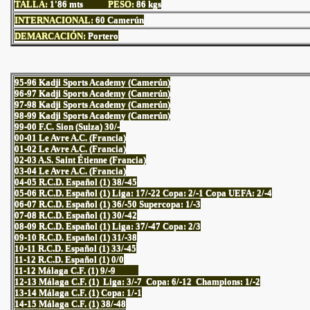
TALLA:
1'86
mts
PESO:
86
kgs
INTERNACIONAL:
60 Camerún
DEMARCACIÓN:
Portero
95-96 Kadji Sports Academy (Camerún)
96-97 Kadji Sports Academy (Camerún)
97-98 Kadji Sports Academy (Camerún)
98-99 Kadji Sports Academy (Camerún)
99-00 F.C. Sion (Suiza) 30/-
00-01 Le Avre A.C. (Francia)
01-02 Le Avre A.C. (Francia)
02-03 A.S. Saint Étienne (Francia)
03-04 Le Avre A.C. (Francia)
04-05 R.C.D. Español (1) 38/-45
05-06 R.C.D. Español (1) Liga: 17/-22 Copa: 2/-1 Copa UEFA: 2/-4
06-07 R.C.D. Español (1) 36/-50 Supercopa: 1/-3
07-08 R.C.D. Español (1) 30/-42
08-09 R.C.D. Español (1) Liga: 37/-47 Copa: 2/3
09-10 R.C.D. Español (1) 31/-38
10-11 R.C.D. Español (1) 33/-45
11-12 R.C.D. Español (1) 0/0
11-12 Málaga C.F. (1) 9/-9
12-13 Málaga C.F. (1) Liga: 3/-7 Copa: 6/-12 Champions: 1/-2
13-14 Málaga C.F. (1) Copa: 1/-1
14-15 Málaga C.F. (1) 38/-48