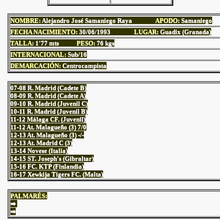
NOMBRE:
Alejandro José Samaniego Raya
APODO
: Samaniego
FECHA NACIMIENTO:
30
/06/1993
LUGAR:
Guadix (Granada)
TALLA:
1'77
mts
PESO:
76 kgs
INTERNACIONAL:
Sub/16
DEMARCACIÓN:
Centrocampista
07-08 R. Madrid (Cadete B)
08-09 R. Madrid (Cadete A)
09-10 R. Madrid (Juvenil C)
10-11 R. Madrid (Juvenil B)
11-12 Málaga CF. (Juvenil)
11-12 At. Malagueño (3) 7/0
12-13 At. Malagueño (3) -/-
12-13 At. Madrid C (3)
13-14 Novese (Italia)
14-15 ST. Joseph's (Gibraltar)
15-16 FC. KTP (Finlandia)
16-17 Xewkija Tigers FC. (Malta)
PALMARÉS:
⇒
⇒