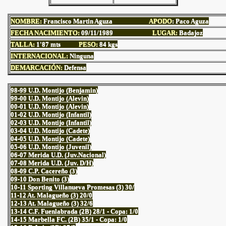
NOMBRE:
Francisco Martin Aguza
APODO
: Paco Aguza
FECHA NACIMIENTO:
09
/11/1989
LUGAR:
Badajoz
TALLA:
1'87
mts
PESO:
84
kgs
INTERNACIONAL:
Ninguna
DEMARCACIÓN:
Defensa
98-99 U.D. Montijo (Benjamin)
99-00 U.D. Montijo (Alevin)
00-01 U.D. Montijo (Alevin)
01-02 U.D. Montijo (Infantil)
02-03 U.D. Montijo (Infantil)
03-04 U.D. Montijo (Cadete)
04-05 U.D. Montijo (Cadete)
05-06 U.D. Montijo (Juvenil)
06-07 Merida U.D. (Juv.Nacional)
07-08 Merida U.D. (Juv. D/H)
08-09 C.P. Cacereño (3)
09-10 Don Benito (3)
10-11 Sporting Villanueva Promesas (3) 30/
11-12 At. Malagueño (3) 20/0
12-13 At. Malagueño (3) 32/6
13-14 C.F. Fuenlabrada (2B) 28/1 - Copa: 1/0
14-15 Marbella FC. (2B) 35/1 - Copa: 1/0