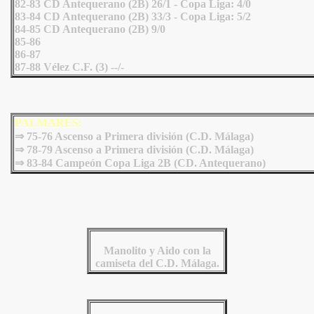
82-83 CD Antequerano (2B) 26/1 - Copa Liga: 4/0
83-84 CD Antequerano (2B) 33/3 - Copa Liga: 5/2
84-85 CD Antequerano (2B) 9/0
85-86
86-87
87-88 Vélez C.F. (3) --/-
PALMARÉS:
⇒ 75-76 Ascenso a Primera división (C.D. Málaga)
⇒ 78-79 Ascenso a Primera división (C.D. Málaga)
⇒
83-84 Campeón Copa Liga 2B (CD. Antequerano)
Manolito y Aido con la
camiseta del C.D. Málaga.