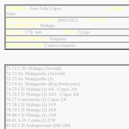
NOMBRE:
José Aido López
AP
ODO
:
Aido
FECHA NACIMIENTO:
30/03/1955
LU
GAR
NACIMIENTO:
Málaga
TALLA:
1'78 mts
PESO:
72
kgs
INTERNACIONAL:
Ninguna
DEMARCACIÓN:
Centrocampista
71-72 C.D. Málaga (Juvenil)
72-73 At. Malagueño (Juvenil)
72-73 At. Malagueño (3)
73-74 At. Malagueño (Reg.Preferente)
74-75 CD Málaga (1) 4/0 - Copa: 2/0
75-76 CD Málaga (2) 14/1 - Copa: 4/0
76-77 Constancia (3) Copa: 2/0
77-78 CD Málaga (2) 19/1
78-79 CD Málaga (2) 26/0
79-80 CD Málaga (1) 13/0
80-81 A.D. Ceuta (2) 27/0
81-82 CD Antequerano (2B) 28/0