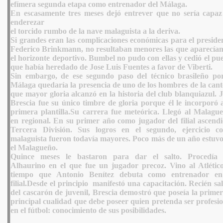
efímera segunda etapa como entrenador del Málaga.
En escasamente tres meses dejó entrever que no sería capaz
enderezar
el torcido rumbo de la nave malaguista a la deriva.
Si grandes eran las complicaciones económicas para el preside
Federico Brinkmann, no resultaban menores las que aparecían
el horizonte deportivo. Bumbel no pudo con ellas y cedió el pu
que había heredado de Jose Luis Fuentes a favor de Viberti.
Sin embargo, de ese segundo paso del técnico brasileño por
Málaga quedaría la presencia de uno de los hombres de la cant
que mayor gloria alcanzó en la historia del club blanquiazul. 
Brescia fue su único timbre de gloria porque él le incorporó 
primera plantilla.Su carrera fue meteórica. Llegó al Malague
en regional. En su primer año como jugador del filial ascendi
Tercera División. Sus logros en el segundo, ejercicio c
malaguista fueron todavía mayores. Poco más de un año estuvo
el Malagueño.
Quince meses le bastaron para dar el salto. Procedía 
Alhaurino en el que fue un jugador precoz. Vino al Atlético
tiempo que Antonio Benítez debuta como entrenador en
filial.Desde el principio manifestó una capacitación. Recién sa
del cascarón de juvenil, Brescia demostró que poseía la prime
principal cualidad que debe poseer quien pretenda ser profesi
en el fútbol: conocimiento de sus posibilidades.