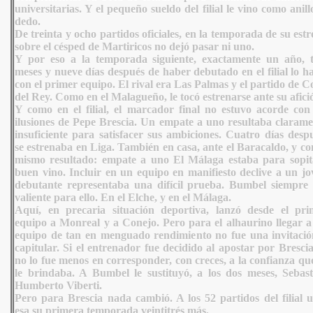
universitarias. Y el pequeño sueldo del filial le vino como anill
dedo.
De treinta y ocho partidos oficiales, en la temporada de su est
sobre el césped de Martiricos no dejó pasar ni uno.
Y por eso a la temporada siguiente, exactamente un año, t
meses y nueve días después de haber debutado en el filial lo h
con el primer equipo. El rival era Las Palmas y el partido de 
del Rey. Como en el Malagueño, le tocó estrenarse ante su afici
Y como en el filial, el marcador final no estuvo acorde con 
ilusiones de Pepe Brescia. Un empate a uno resultaba clarame
insuficiente para satisfacer sus ambiciones. Cuatro días desp
se estrenaba en Liga. También en casa, ante el Baracaldo, y co
mismo resultado: empate a uno El Málaga estaba para sopit
buen vino. Incluir en un equipo en manifiesto declive a un jo
debutante representaba una difícil prueba. Bumbel siempre 
valiente para ello. En el Elche, y en el Málaga.
Aquí, en precaria situación deportiva, lanzó desde el pri
equipo a Monreal y a Conejo. Pero para el alhaurino llegar a
equipo de tan en menguado rendimiento no fue una invitació
capitular. Si el entrenador fue decidido al apostar por Brescia
no lo fue menos en corresponder, con creces, a la confianza qu
le brindaba. A Bumbel le sustituyó, a los dos meses, Sebast
Humberto Viberti.
Pero para Brescia nada cambió. A los 52 partidos del filial u
esa su primera temporada veintitrés más.