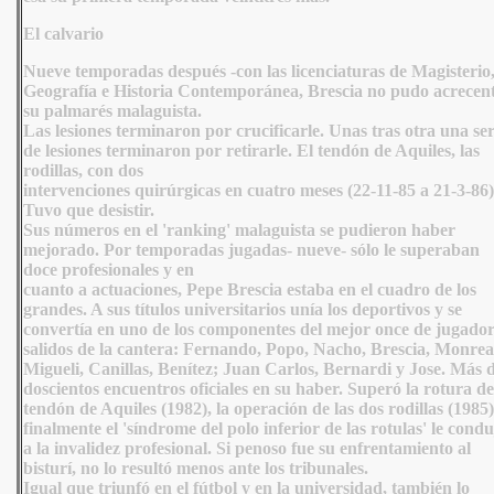
El calvario
Nueve temporadas después -con las licenciaturas de Magisterio
Geografía e Historia Contemporánea, Brescia no pudo acrecen
su palmarés malaguista.
Las lesiones terminaron por crucificarle. Unas tras otra una ser
de lesiones terminaron por retirarle. El tendón de Aquiles, las
rodillas, con dos
intervenciones quirúrgicas en cuatro meses (22-11-85 a 21-3-86)
Tuvo que desistir.
Sus números en el 'ranking' malaguista se pudieron haber
mejorado. Por temporadas jugadas- nueve- sólo le superaban
doce profesionales y en
cuanto a actuaciones, Pepe Brescia estaba en el cuadro de los
grandes. A sus títulos universitarios unía los deportivos y se
convertía en uno de los componentes del mejor once de jugador
salidos de la cantera: Fernando, Popo, Nacho, Brescia, Monrea
Migueli, Canillas, Benítez; Juan Carlos, Bernardi y Jose. Más 
doscientos encuentros oficiales en su haber. Superó la rotura de
tendón de Aquiles (1982), la operación de las dos rodillas (1985)
finalmente el 'síndrome del polo inferior de las rotulas' le cond
a la invalidez profesional. Si penoso fue su enfrentamiento al
bisturí, no lo resultó menos ante los tribunales.
Igual que triunfó en el fútbol y en la universidad, también lo