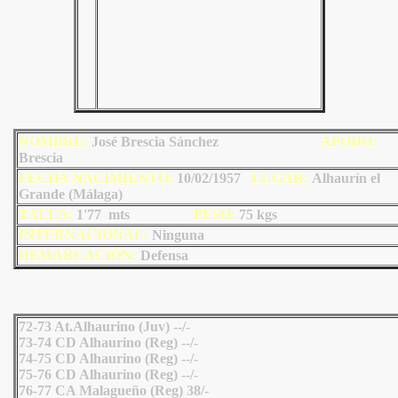
NOMBRE:
José Brescia Sánchez
AP
ODO
:
Brescia
FECHA NACIMIENTO:
10/02/1957
LU
GAR:
Alhaurín el
Grande (Málaga)
TALLA:
1'77 mts
PESO:
75
kgs
INTERNACIONAL:
Ninguna
DEMARCACIÓN:
Defensa
72-73 At.Alhaurino (Juv) --/-
73-74 CD Alhaurino (Reg) --/-
74-75 CD Alhaurino (Reg) --/-
75-76 CD Alhaurino (Reg) --/-
76-77 CA Malagueño (Reg) 38/-