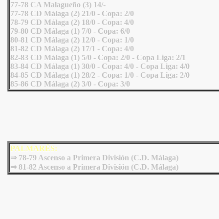
77-78 CA Malagueño (3) 14/-
77-78 CD Málaga (2) 21/0 - Copa: 2/0
78-79 CD Málaga (2) 18/0 - Copa: 4/0
79-80 CD Málaga (1) 7/0 - Copa: 6/0
80-81 CD Málaga (2) 12/0 - Copa: 1/0
81-82 CD Málaga (2) 17/1 - Copa: 4/0
82-83 CD Málaga (1) 5/0 - Copa: 2/0 - Copa Liga: 2/1
83-84 CD Málaga (1) 30/0 - Copa: 4/0 - Copa Liga: 4/0
84-85 CD Málaga (1) 28/2 - Copa: 1/0 - Copa Liga: 2/0
85-86 CD Málaga (2) 3/0 - Copa: 3/0
PALMARÉS:
⇒
78-79 Ascenso a Primera División (C.D. Málaga)
⇒
81-82 Ascenso a Primera División (C.D. Málaga)