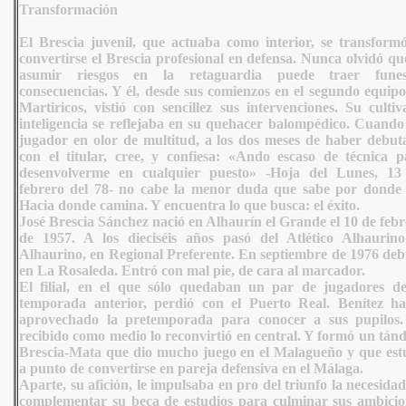
Transformación
El Brescia juvenil, que actuaba como interior, se transformó
convertirse el Brescia profesional en defensa.
Nunca olvidó que
asumir riesgos en la retaguardia puede traer funes
consecuencias. Y él, desde sus comienzos en el segundo equipo
Martiricos, vistió con sencillez sus intervenciones. Su culti
inteligencia se reflejaba en su quehacer balompédico. Cuando
jugador en olor de multitud, a los dos meses de haber debut
con el titular, cree, y confiesa: «Ando escaso de técnica p
desenvolverme en cualquier puesto» -Hoja del Lunes, 13
febrero del 78- no cabe la menor duda que sabe por donde 
Hacia donde camina. Y encuentra lo que busca: el éxito.
José Brescia Sánchez nació en Alhaurín el Grande el 10 de feb
de 1957. A los dieciséis años pasó del Atlético Alhaurino
Alhaurino, en Regional Preferente. En septiembre de 1976 deb
en La Rosaleda. Entró con mal pie, de cara al marcador.
El filial, en el que sólo quedaban un par de jugadores de
temporada anterior, perdió con el Puerto Real. Benítez ha
aprovechado la pretemporada para conocer a sus pupilos.
recibido como medio lo reconvirtió en central. Y formó un tán
Brescia-Mata que dio mucho juego en el Malagueño y que est
a punto de convertirse en pareja defensiva en el Málaga.
Aparte, su afición, le impulsaba en pro del triunfo la necesida
complementar su beca de estudios para culminar sus ambicio