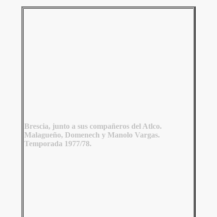
Brescia, junto a sus compañeros del Atlco.
Malagueño, Domenech y Manolo Vargas.
Temporada 1977/78.