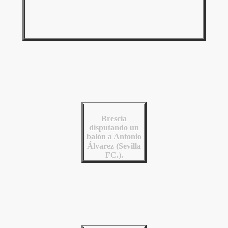
Brescia
disputando un
balón a Antonio
Álvarez (Sevilla
FC.).