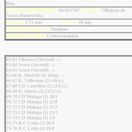
Búa
FECHA NACIMIENTO:
04/10/1947
LU
GAR:
Villajuán de
Arosa-Pontevedra
TALLA:
1'71 mts
PESO
69
kgs
INTERNACIONAL:
Ninguna
DEMARCACIÓN:
Centrocampista
62-63 Vilanova (Juvenil) --/-
63-64 Arosa (Juvenil) --/-
64-65 Arosa (Juvenil) --/-
65-66 R. Madrid Af. (Reg) --/-
66-67 R. Vallecano (2) 4/0 (c)
67-68 CD Castellón (2) 22/6 (c)
68-69 D. Alavés (2) 23/12 (c)
69-70 CD Málaga (2) 20/1
70-71 CD Málaga (1) 12/0
71-72 CD Málaga (1) 15/2
72-73 CD Málaga (1) 25/3
73-74 CD Málaga (1) 5/0
74-75 R.C Celta (1) 26/4
75-76 R.C Celta (2) 18/0