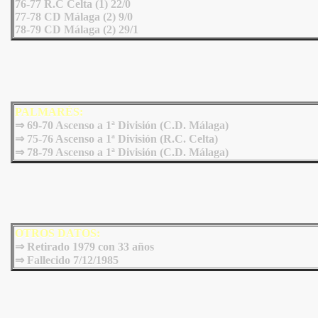
76-77 R.C Celta (1) 22/0
77-78 CD Málaga (2) 9/0
78-79 CD Málaga (2) 29/1
PALMARÉS:
⇒ 69-70 Ascenso a 1ª División (C.D. Málaga)
⇒ 75-76 Ascenso a 1ª División (R.C. Celta)
⇒ 78-79 Ascenso a 1ª División (C.D. Málaga)
OTROS DATOS:
⇒ Retirado 1979 con 33 años
⇒ Fallecido 7/12/1985