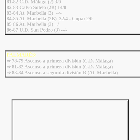
81-82 C.D. Málaga (2) 3/0
82-83 Calvo Sotelo (2B) 14/0
83-84 At. Marbella (3) --/-
84-85 At. Marbella (2B) 32/4 - Copa: 2/0
85-86 At. Marbella (3) --/-
86-87 U.D. San Pedro (3) --/-
PALMARÉS:
⇒ 78-79 Ascenso a primera división (C.D. Málaga)
⇒ 81-82 Ascenso a primera división (C.D. Málaga)
⇒
83-84 Ascenso a segunda división B (At. Marbella)