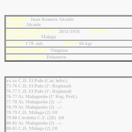
NOMBRE:
Juan Romero Alcaide
AP
ODO
:
Alcaide
FECHA NACIMIENTO:
28/11/1958
LU
GAR
NACIMIENTO:
Málaga
TALLA:
1'70 mts
PESO:
66
kgs
INTERNACIONAL:
Ninguna
DEMARCACIÓN:
Delantero
xx-xx C.D. El Palo (Cat. infer.)
75-76 C.D. El Palo (1ª. Regional)
76-77 C.D. El Palo (1ª. Regional)
76-77 At. Malagueño (1ª Reg. Pref.)
77-78 At. Malagueño (3) --/-
78-79 At. Malagueño (3) --/-
78-79 C.D. Málaga (2) 3/0
79-80 Córdoba C.F. (2B) 4/0
80-81 At. Malagueño (3) --/-
80-81 C.D. Málaga (2) 2/0