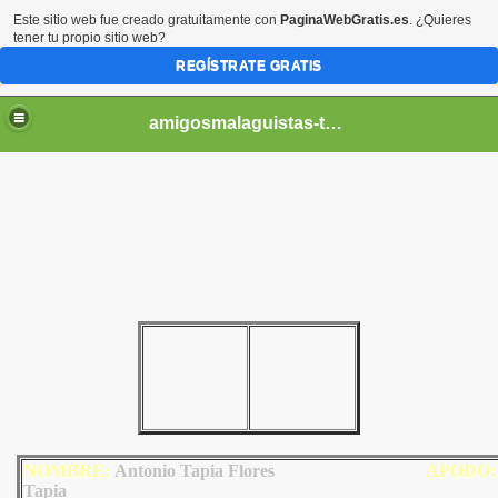
Este sitio web fue creado gratuitamente con
PaginaWebGratis.es
. ¿Quieres
tener tu propio sitio web?
REGÍSTRATE GRATIS
amigosmalaguistas-temporadas
NOMBRE:
Antonio Tapia Flores
AP
ODO
:
Tapia