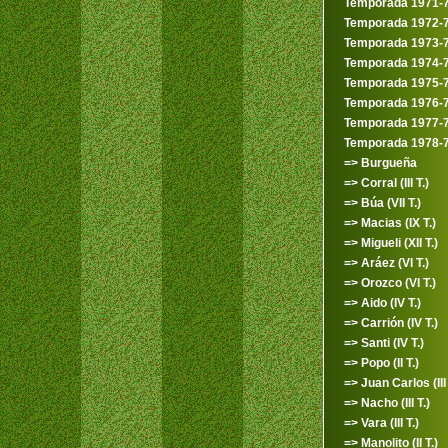
Temporada 1971-
Temporada 1972-
Temporada 1973-
Temporada 1974-
Temporada 1975-
Temporada 1976-
Temporada 1977-
Temporada 1978-
=> Burgueña
=> Corral (III T.)
=> Búa (VII T.)
=> Macias (IX T.)
=> Migueli (XII T.)
=> Aráez (VI T.)
=> Orozco (VI T.)
=> Aido (IV T.)
=> Carrión (IV T.)
=> Santi (IV T.)
=> Popo (II T.)
=> Juan Carlos (III 
=> Nacho (III T.)
=> Vara (III T.)
=> Manolito (II T.)