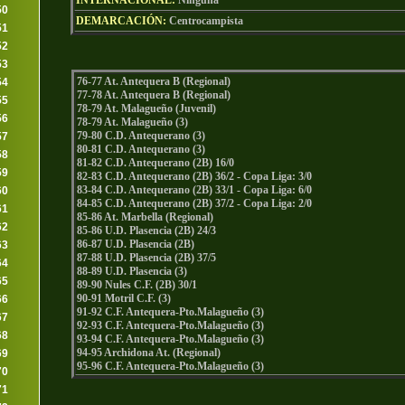
INTERNACIONAL:
Ninguna
50
DEMARCACIÓN:
Centrocampista
51
52
53
76-77 At. Antequera B (Regional)
54
77-78 At. Antequera B (Regional)
55
78-79 At. Malagueño (Juvenil)
56
78-79 At. Malagueño (3)
79-80 C.D. Antequerano (3)
57
80-81 C.D. Antequerano (3)
58
81-82 C.D. Antequerano (2B) 16/0
59
82-83 C.D. Antequerano (2B) 36/2 - Copa Liga: 3/0
83-84 C.D. Antequerano (2B) 33/1 - Copa Liga: 6/0
60
84-85 C.D. Antequerano (2B) 37/2 - Copa Liga: 2/0
61
85-86 At. Marbella (Regional)
62
85-86 U.D. Plasencia (2B) 24/3
86-87 U.D. Plasencia (2B)
63
87-88 U.D. Plasencia (2B) 37/5
64
88-89 U.D. Plasencia (3)
65
89-90 Nules C.F. (2B) 30/1
90-91 Motril C.F. (3)
66
91-92 C.F. Antequera-Pto.Malagueño (3)
67
92-93 C.F. Antequera-Pto.Malagueño (3)
68
93-94 C.F. Antequera-Pto.Malagueño (3)
94-95 Archidona At. (Regional)
69
95-96 C.F. Antequera-Pto.Malagueño (3)
70
71