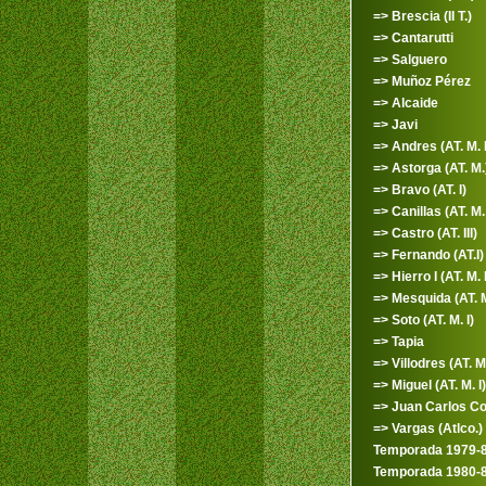
=> Brescia (II T.)
=> Cantarutti
=> Salguero
=> Muñoz Pérez
=> Alcaide
=> Javi
=> Andres (AT. M. I
=> Astorga (AT. M.
=> Bravo (AT. I)
=> Canillas (AT. M. 
=> Castro (AT. III)
=> Fernando (AT.I)
=> Hierro I (AT. M. I
=> Mesquida (AT. M
=> Soto (AT. M. I)
=> Tapia
=> Villodres (AT. M.
=> Miguel (AT. M. I)
=> Juan Carlos C
=> Vargas (Atlco.)
Temporada 1979-
Temporada 1980-