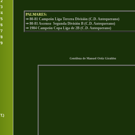
72
73
74
PALMARES:
75
⇒ 80-81 Campeón Liga Tercera División (C.D. Antequerano)
⇒ 80-81 Ascenso Segunda División B (C.D. Antequerano)
76
⇒ 1984 Campeón Copa Liga de 2B (C.D. Antequerano)
77
78
79
Gentileza de Manuel Ortiz Giraldez
T.)