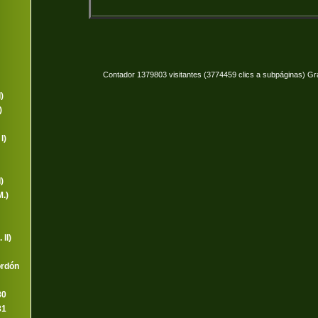
Contador 1379803 visitantes (3774459 clics a subpáginas) Gr
)
)
I)
)
.)
 II)
ordón
80
81