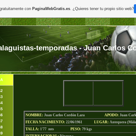
 gratuitamente con
PaginaWebGratis.es
. ¿Quieres tener tu propio sitio web?
laguistas-temporadas - Juan Carlos C
DA
42
43
44
45
46
NOMBRE:
Juan Carlos Cordón Lara
AP
ODO
:
Juan Carl
47
FECHA NACIMIENTO:
22/06/1961
LU
GAR:
Antequera (Mála
48
TALLA:
1'77 mts
PESO:
79
kgs
49