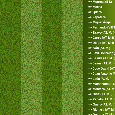
=> Monreal (II T.)
=> Molina
=> Quero
=> Zapatera
=> Miguel Ángel,
=> Fernando (VIII T
=> Bravo (AT. M. I)
=> Curro (AT. M. I)
=> Diego (AT. M. I)
=> Iván (AT. M.)
=> Javi González (A
=> Jesule (AT. M. I
=> Jesús (AT. M. I)
=> José David (AT. 
=> Juan Antonio (A
=> León (A. M. I)
=> Maldonado (AT. 
=> Montero (AT. M. 
=> Ortiz (AT. M. I)
=> Pepelu (AT. M. I
=> Quero (AT. M. I)
=> Richard (AT. M. 
=> Rovira (AT. M.)