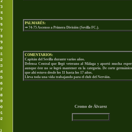
72
73
74
75
PALMARÉS:
76
⇒ 74-75 Ascenso a Primera División (Sevilla FC.).
77
78
79
80
81
COMENTARIOS:
Capitán del Sevilla durante varios años.
82
Defensa Central que llegó veterano al Málaga y aportó mucha experi
83
aunque éste no se logró mantener en la categoría. De corte germánico
84
que ahí estuvo desde los 11 hasta los 17 años.
Lleva toda una vida trabajando para el club del Nervión.
85
86
87
88
89
Cromo de Álvarez
90
91
92
.)