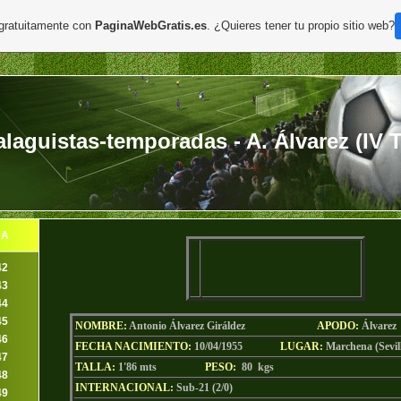
 gratuitamente con
PaginaWebGratis.es
. ¿Quieres tener tu propio sitio web?
aguistas-temporadas - A. Álvarez (IV T
DA
42
43
44
45
NOMBRE:
Antonio Álvarez Giráldez
AP
ODO
:
Álvarez
46
FECHA NACIMIENTO:
10/04/1955
LU
GAR:
Marchena (Sevil
47
TALLA:
1'86 mts
PESO:
80
kgs
48
INTERNACIONAL:
Sub-21 (2/0)
49