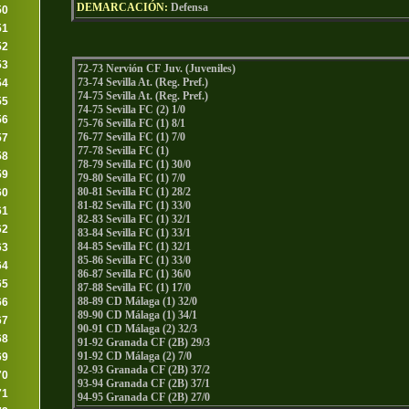
DEMARCACIÓN:
Defensa
50
51
52
53
72-73 Nervión CF Juv. (Juveniles)
73-74 Sevilla At. (Reg. Pref.)
54
74-75 Sevilla At. (Reg. Pref.)
55
74-75 Sevilla FC (2) 1/0
56
75-76 Sevilla FC (1) 8/1
76-77 Sevilla FC (1) 7/0
57
77-78 Sevilla FC (1)
58
78-79 Sevilla FC (1) 30/0
59
79-80 Sevilla FC (1) 7/0
80-81 Sevilla FC (1) 28/2
60
81-82 Sevilla FC (1) 33/0
61
82-83 Sevilla FC (1) 32/1
62
83-84 Sevilla FC (1) 33/1
84-85 Sevilla FC (1) 32/1
63
85-86 Sevilla FC (1) 33/0
64
86-87 Sevilla FC (1) 36/0
65
87-88 Sevilla FC (1) 17/0
88-89 CD Málaga (1) 32/0
66
89-90 CD Málaga (1) 34/1
67
90-91 CD Málaga (2) 32/3
68
91-92 Granada CF (2B) 29/3
91-92 CD Málaga (2) 7/0
69
92-93 Granada CF (2B) 37/2
70
93-94 Granada CF (2B) 37/1
71
94-95 Granada CF (2B) 27/0