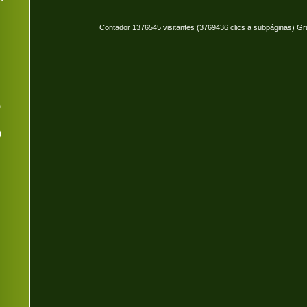
Contador 1376545 visitantes (3769436 clics a subpáginas) Gr
)
)