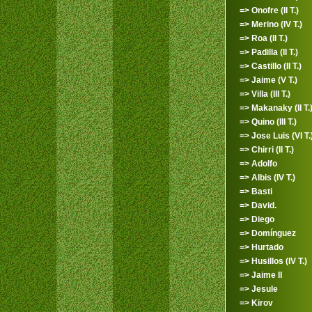
=> Onofre (II T.)
=> Merino (IV T.)
=> Roa (II T.)
=> Padilla (II T.)
=> Castillo (II T.)
=> Jaime (V T.)
=> Villa (III T.)
=> Makanaky (II T.
=> Quino (III T.)
=> Jose Luis (VI T.
=> Chirri (II T.)
=> Adolfo
=> Albis (IV T.)
=> Basti
=> David.
=> Diego
=> Domínguez
=> Hurtado
=> Husillos (IV T.)
=> Jaime II
=> Jesule
=> Kirov