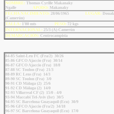
NOMBRE:
Thomas Cyrille Makanaky
Ngalle
AP
ODO
:
Makanaky
FECHA NACIMIENTO:
28/06/1965
L
U
GAR:
Doual
(Camerún)
TALLA:
1'80 mts
PESO:
72
kgs
INTERNACIONAL:
25/3 (A) Camerún
DEMARCACIÓN:
Centrocampista
84-85 Saint-Leu FC (Fra/2) 30/26
85-86 GFCO Ajaccio (Fra) 30/14
86-87 GFCO Ajaccio (Fra) 18/8
87-88 SC Toulon (Fra) 21/3
88-89 RC Lens (Fra) 14/3
89-90 SC Toulon (Fra) 3/0
90-91 CD Málaga (2) 25/6
91-92 CD Málaga (2) 14/0
92-93 Villarreal CF (2) 15/0 - 4/0
93-94 Maccabi Tel-Aviv (Isr) 30/5
94-95 SC Barcelona Guayaquil (Ecu) 30/9
95-96 GFCO Ajaccio (Fra/2) 34/18
96-97 SC Barcelona Guayaquil (Ecu) 17/0