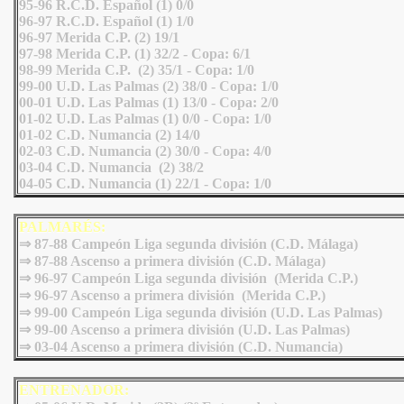
95-96 R.C.D. Español (1) 0/0
96-97 R.C.D. Español (1) 1/0
96-97 Merida C.P. (2) 19/1
97-98 Merida C.P. (1) 32/2 - Copa: 6/1
98-99 Merida C.P. (2) 35/1 - Copa: 1/0
99-00 U.D. Las Palmas (2) 38/0 - Copa: 1/0
00-01 U.D. Las Palmas (1) 13/0 - Copa: 2/0
01-02 U.D. Las Palmas (1) 0/0 - Copa: 1/0
01-02 C.D. Numancia (2) 14/0
02-03 C.D. Numancia (2) 30/0 - Copa: 4/0
03-04 C.D. Numancia (2) 38/2
04-05 C.D. Numancia (1) 22/1 - Copa: 1/0
PALMARÉS:
⇒ 87-88 Campeón Liga segunda división (C.D. Málaga)
⇒ 87-88 Ascenso a primera división (C.D. Málaga)
⇒ 96-97 Campeón Liga segunda división (Merida C.P.)
⇒ 96-97 Ascenso a primera división (Merida C.P.)
⇒ 99-00 Campeón Liga segunda división (U.D. Las Palmas)
⇒ 99-00 Ascenso a primera división (U.D. Las Palmas)
⇒
03-04 Ascenso a primera división (C.D. Numancia)
ENTRENADOR: