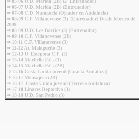
⇒ 05-06 U.D. Merida (2B) (2º Entrenador)
⇒ 06-07 U.D. Merida (2B) (Entrenador)
⇒ 07-08 C.D. Numancia (Ojeador en Andalucia)
⇒ 08-09 C.F. Villanovense (3) (Entrenador) Desde febrero de
2009
⇒ 08-09 U.D. Los Barrios (3) (Entrenador)
⇒ 09-10 C.F. Villanovense (2B)
⇒ 10-11 C.F. Villanovense (3)
⇒ 11-12 At. Malagueño (3)
⇒ 12-13 U. Estepona C.F. (3)
⇒ 13-14 Marbella F.C. (3)
⇒ 14-15 Marbella F.C. (2B)
⇒ 15-16 Costa Unida juvenil (Cuarta Andaluza)
⇒ 16-17 Mensajero (2B)
⇒ 16-17 Costa Unida juvenil (Tercera Andaluza)
⇒ 17-18 Linares Deportivo (3)
⇒
18-19 U.D. San Pedro (3)