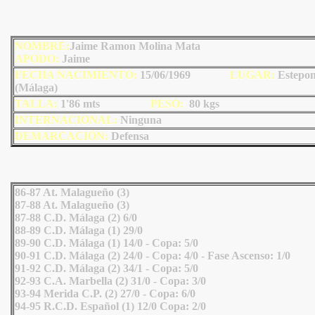
NOMBRE:
Jaime Ramon Molina Mata
AP
ODO
:
Jaime
FECHA NACIMIENTO:
15/06/1969
LU
GAR:
Estepo
(Málaga)
TALLA:
1'86 mts
PESO:
80
kgs
INTERNACIONAL:
Ninguna
DEMARCACIÓN:
Defensa
86-87 At. Malagueño (3)
87-88 At. Malagueño (3)
87-88 C.D. Málaga (2) 6/0
88-89 C.D. Málaga (1) 29/0
89-90 C.D. Málaga (1) 14/0 - Copa: 5/0
90-91 C.D. Málaga (2) 24/0 - Copa: 4/0 - Fase Ascenso: 1/0
91-92 C.D. Málaga (2) 34/1 - Copa: 5/0
92-93 C.A. Marbella (2) 31/0 - Copa: 3/0
93-94 Merida C.P. (2) 27/0 - Copa: 6/0
94-95 R.C.D. Español (1) 12/0 Copa: 2/0