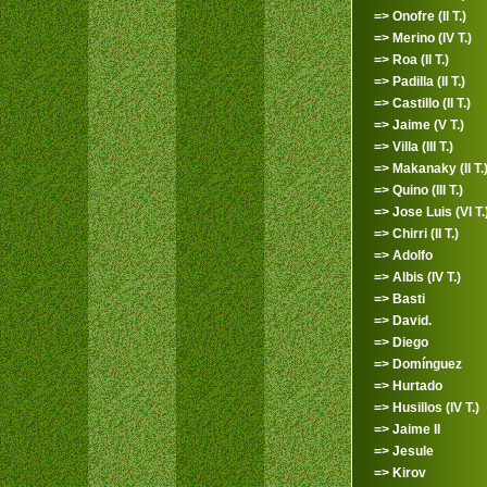
=> Onofre (II T.)
=> Merino (IV T.)
=> Roa (II T.)
=> Padilla (II T.)
=> Castillo (II T.)
=> Jaime (V T.)
=> Villa (III T.)
=> Makanaky (II T.
=> Quino (III T.)
=> Jose Luis (VI T.
=> Chirri (II T.)
=> Adolfo
=> Albis (IV T.)
=> Basti
=> David.
=> Diego
=> Domínguez
=> Hurtado
=> Husillos (IV T.)
=> Jaime II
=> Jesule
=> Kirov