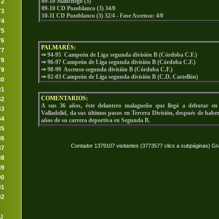
09-10 Manchego (3)
72
09-10 CD Pozoblanco (3) 34/0
73
10-11 CD Pozoblanco (3) 32/4 - Fase Ascenso: 4/0
74
75
76
PALMARÉS:
77
⇒ 94-95 Campeón de Liga segunda división B (Córdoba C.F.)
78
⇒ 96-97 Campeón de Liga segunda división B (Córdoba C.F.)
⇒ 98-99 Ascenso segunda división B (Córdoba C.F.)
79
⇒
02-03 Campeón de Liga segunda división B (C.D. Castellón)
80
81
COMENTARIOS:
82
A sus 36 años, éste delantero malagueño que llegó a debutar en
83
Valladolid, da sus últimos pasos en Tercera División, después de habe
84
años de su carrera deportiva en Segunda B.
85
86
Contador 1379107 visitantes (3773577 clics a subpáginas) Gr
87
88
89
90
91
92
.)