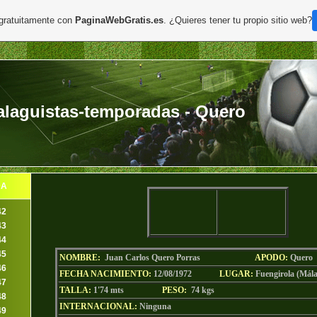
 gratuitamente con
PaginaWebGratis.es
. ¿Quieres tener tu propio sitio web?
laguistas-temporadas - Quero
DA
42
43
44
45
NOMBRE:
Juan Carlos Quero Porras
AP
ODO
:
Quero
46
FECHA NACIMIENTO:
12/08/1972
LU
GAR:
Fuengirola (Mál
47
TALLA:
1'74 mts
PESO:
74
kgs
48
INTERNACIONAL:
Ninguna
49