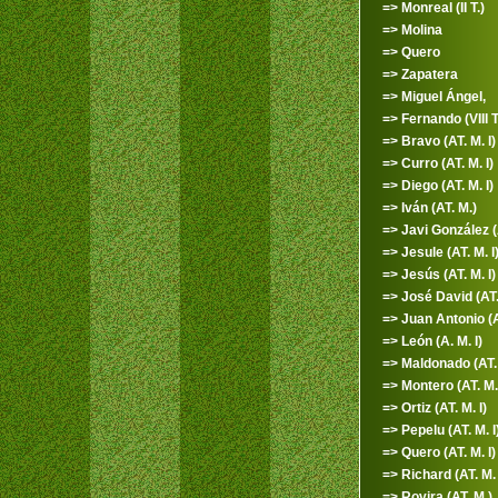
=> Monreal (II T.)
=> Molina
=> Quero
=> Zapatera
=> Miguel Ángel,
=> Fernando (VIII T
=> Bravo (AT. M. I)
=> Curro (AT. M. I)
=> Diego (AT. M. I)
=> Iván (AT. M.)
=> Javi González (A
=> Jesule (AT. M. I
=> Jesús (AT. M. I)
=> José David (AT. 
=> Juan Antonio (A
=> León (A. M. I)
=> Maldonado (AT. 
=> Montero (AT. M. 
=> Ortiz (AT. M. I)
=> Pepelu (AT. M. I
=> Quero (AT. M. I)
=> Richard (AT. M. 
=> Rovira (AT. M.)