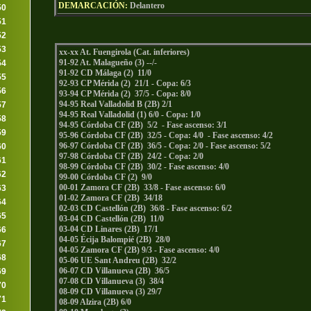
DEMARCACIÓN:
Delantero
50
51
52
53
xx-xx At. Fuengirola (Cat. inferiores)
91-92 At. Malagueño (3) --/-
54
91-92 CD Málaga (2) 11/0
55
92-93 CP Mérida (2) 21/1 - Copa: 6/3
56
93-94 CP Mérida (2) 37/5 - Copa: 8/0
94-95 Real Valladolid B (2B) 2/1
57
94-95 Real Valladolid (1) 6/0 - Copa: 1/0
58
94-95 Córdoba CF (2B) 5/2 - Fase ascenso: 3/1
59
95-96 Córdoba CF (2B) 32/5 - Copa: 4/0 - Fase ascenso: 4/2
96-97 Córdoba CF (2B) 36/5 - Copa: 2/0 - Fase ascenso: 5/2
60
97-98 Córdoba CF (2B) 24/2 - Copa: 2/0
61
98-99 Córdoba CF (2B) 30/2 - Fase ascenso: 4/0
62
99-00 Córdoba CF (2) 9/0
00-01 Zamora CF (2B) 33/8 - Fase ascenso: 6/0
63
01-02 Zamora CF (2B) 34/18
64
02-03 CD Castellón (2B) 36/8 - Fase ascenso: 6/2
65
03-04 CD Castellón (2B) 11/0
03-04 CD Linares (2B) 17/1
66
04-05 Écija Balompié (2B) 28/0
67
04-05 Zamora CF (2B) 9/3 - Fase ascenso: 4/0
68
05-06 UE Sant Andreu (2B) 32/2
06-07 CD Villanueva (2B) 36/5
69
07-08 CD Villanueva (3) 38/4
70
08-09 CD Villanueva (3) 29/7
71
08-09 Alzira (2B) 6/0