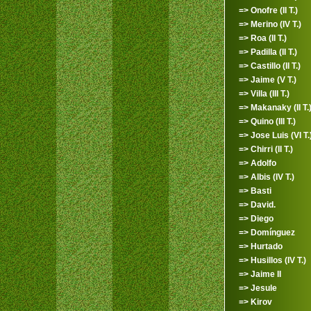
=> Onofre (II T.)
=> Merino (IV T.)
=> Roa (II T.)
=> Padilla (II T.)
=> Castillo (II T.)
=> Jaime (V T.)
=> Villa (III T.)
=> Makanaky (II T.
=> Quino (III T.)
=> Jose Luis (VI T.
=> Chirri (II T.)
=> Adolfo
=> Albis (IV T.)
=> Basti
=> David.
=> Diego
=> Domínguez
=> Hurtado
=> Husillos (IV T.)
=> Jaime II
=> Jesule
=> Kirov