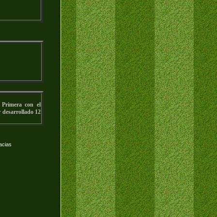
 Primera con el
r desarrollado 12
acias