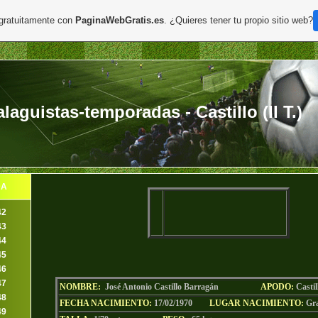
 gratuitamente con
PaginaWebGratis.es
. ¿Quieres tener tu propio sitio web?
aguistas-temporadas - Castillo (II T.)
DA
42
43
44
45
46
47
NOMBRE:
José Antonio Castillo Barragán
AP
ODO
:
Castil
48
FECHA NACIMIENTO:
17/02/1970
LU
GAR NACIMIENTO:
Gr
49