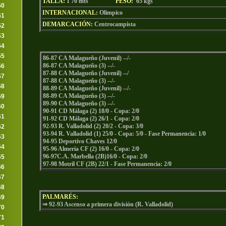
TALLA:
1'70 mts
PESO:
65
kgs
50
INTERNACIONAL:
Olimpico
51
DEMARCACIÓN:
Centrocampista
52
53
54
55
86-87 CA Malagueño (Juvenil) --/-
86-87 CA Malagueño (3) --/-
56
87-88 CA Malagueño (Juvenil) --/
57
87-88 CA Malagueño (3) --/-
58
88-89 CA Malagueño (Juvenil) --/-
88-89 CA Malagueño (3) --/-
59
89-90 CA Malagueño (3) --/-
60
90-91 CD Málaga (2) 18/0 - Copa: 2/0
61
91-92 CD Málaga (2) 26/1 - Copa: 2/0
92-93 R. Valladolid (2) 20/2 - Copa: 3/0
62
93-94 R. Valladolid (1) 25/0 - Copa: 5/0 - Fase Permanencia: 1/0
63
94-95 Deportivo Chaves 12/0
64
95-96 Almería CF (2) 16/0 - Copa: 2/0
96-97C.A. Marbella (2B)16/0 - Copa: 2/0
65
97-98 Motril CF (2B) 22/1 - Fase Permanencia: 2/0
66
67
68
PALMARÉS:
69
⇒ 92-93 Ascenso a primera división (R. Valladolid)
70
71