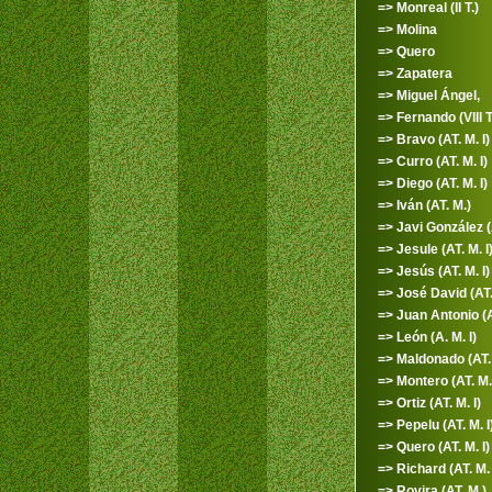
=> Monreal (II T.)
=> Molina
=> Quero
=> Zapatera
=> Miguel Ángel,
=> Fernando (VIII T
=> Bravo (AT. M. I)
=> Curro (AT. M. I)
=> Diego (AT. M. I)
=> Iván (AT. M.)
=> Javi González (A
=> Jesule (AT. M. I
=> Jesús (AT. M. I)
=> José David (AT. 
=> Juan Antonio (A
=> León (A. M. I)
=> Maldonado (AT. 
=> Montero (AT. M. 
=> Ortiz (AT. M. I)
=> Pepelu (AT. M. I
=> Quero (AT. M. I)
=> Richard (AT. M. 
=> Rovira (AT. M.)