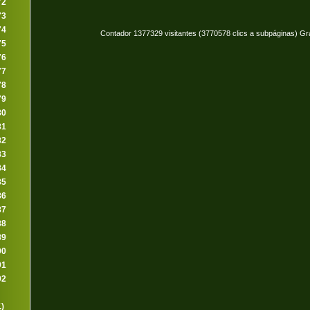
72
73
74
Contador 1377329 visitantes (3770578 clics a subpáginas) Gr
75
76
77
78
79
80
81
82
83
84
85
86
87
88
89
90
91
92
.)