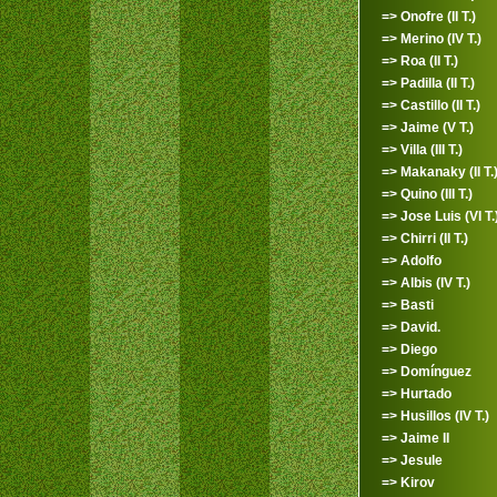
=> Onofre (II T.)
=> Merino (IV T.)
=> Roa (II T.)
=> Padilla (II T.)
=> Castillo (II T.)
=> Jaime (V T.)
=> Villa (III T.)
=> Makanaky (II T.
=> Quino (III T.)
=> Jose Luis (VI T.
=> Chirri (II T.)
=> Adolfo
=> Albis (IV T.)
=> Basti
=> David.
=> Diego
=> Domínguez
=> Hurtado
=> Husillos (IV T.)
=> Jaime II
=> Jesule
=> Kirov