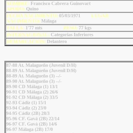
NOMBRE:
Francisco Cabrera Guinovart
AP
ODO
:
Quino
FECHA NACIMIENTO:
05/03/1971
L
U
GAR
NACIMIENTO:
Málaga
TALLA:
1'77 mts
PESO:
77
kgs
INTERNACIONAL:
Categorias Inferiores
DEMARCACIÓN:
Delantero
87-88 At. Malagueño (Juvenil D/H)
88-89 At. Malagueño (Juvenil D/H)
88-89 At. Malagueño (3) --/-
89-90 At. Malagueño (3) --/-
89-90 CD Málaga (1) 13/1
90-91 CD Málaga (2) 26/6
91-92 CD Málaga (2) 33/5
92-93 Cádiz (1) 15/1
93-94 Cádiz (2) 23/0
94-95 Cádiz (2B) 28/3
95-96 CF. Gavá (2B) 22/14
96-97 CF. Gavá (2B) 14/6
96-97 Málaga (2B) 17/0