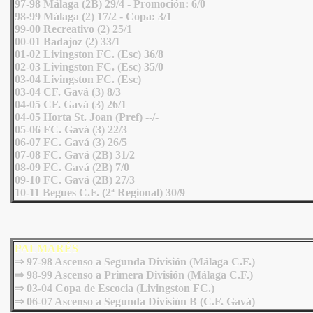
97-98 Málaga (2B) 29/4 - Promoción: 6/0
98-99 Málaga (2) 17/2 - Copa: 3/1
99-00 Recreativo (2) 25/1
00-01 Badajoz (2) 33/1
01-02 Livingston FC. (Esc) 36/8
02-03 Livingston FC. (Esc) 35/0
03-04 Livingston FC. (Esc)
03-04 CF. Gavá (3) 8/3
04-05 CF. Gavá (3) 26/1
04-05 Horta St. Joan (Pref) --/-
05-06 FC. Gavá (3) 22/3
06-07 FC. Gavá (3) 26/5
07-08 FC. Gavá (2B) 31/2
08-09 FC. Gavá (2B) 7/0
09-10 FC. Gavá (2B) 27/3
10-11 Begues C.F. (2ª Regional) 30/9
PALMARÉS
⇒ 97-98 Ascenso a Segunda División (Málaga C.F.)
⇒ 98-99 Ascenso a Primera División (Málaga C.F.)
⇒ 03-04 Copa de Escocia (Livingston FC.)
⇒ 06-07 Ascenso a Segunda División B (C.F. Gavá)