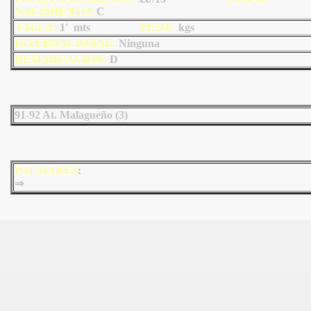
NACIMIENTO:
C
TALLA:
1' mts
PESO:
kgs
INTERNACIONAL:
Ninguna
DEMARCACIÓN:
D
91-92 At. Malagueño (3)
PALMARÉS
:
⇒