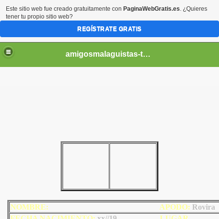
Este sitio web fue creado gratuitamente con
PaginaWebGratis.es
. ¿Quieres
tener tu propio sitio web?
REGÍSTRATE GRATIS
amigosmalaguistas-temporadas
NOMBRE:
AP
ODO
:
Rovira
FECHA NACIMIENTO:
xx//19
LU
GAR