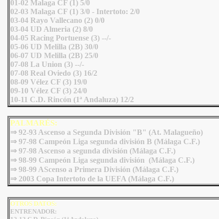
01-02 Malaga CF (1) 5/0
02-03 Malaga CF (1) 3/0 - Intertoto: 2/0
03-04 Rayo Vallecano (2) 0/0
03-04 UD Almeria (2) 8/0
04-05 Racing Portuense (3) --/-
05-06 UD Melilla (2B) 30/0
06-07 UD Melilla (2B) 25/0
07-08 La Union (3) --/-
07-08 Real Oviedo (3) 16/2
08-09 Vélez CF (3) 19/0
09-10 Vélez CF (3) 24/0
10-11 C.D. Rincón (1ª Andaluza) 12/2
PALMARÉS:
⇒ 92-93 Ascenso a Segunda División "B" (At. Malagueño)
⇒ 97-98 Campeón Liga segunda división B (Málaga C.F.
⇒ 97-98 Ascenso a segunda división (Málaga C.F.)
⇒ 98-99 Campeón Liga segunda división (Málaga C.F.)
⇒ 98-99 AScenso a Primera División (Málaga C.F.)
⇒ 2003 Copa Intertoto de la UEFA
(Málaga C.F.)
OTROS DATOS:
ENTRENADOR: