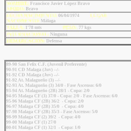
NOMBRE:
Francisco Javier López Bravo
AP
ODO
:
Bravo
FECHA NACIMIENTO:
06/04/1974
LU
GAR
NACIMIENTO:
Málaga
TALLA:
1'78 mts
PESO:
77
kgs
INTERNACIONAL:
Ninguna
DEMARCACIÓN:
Defensa
89-90 San Felix C.F. (Juvenil Preferente)
90-91 CD Malaga (Juv) --/-
91-92 CD Malaga (Juv) --/-
91-92 At. Malagueño (3) --/-
92-93 At. Malagueño (3) 34/0 - Fase Ascenso: 6/0
93-94 At. Malagueño (2B) 28/1 - Copa: 2/0
94-95 Malaga CF (3) 37/0 - Copa: 2/0 - Fase Ascenso: 6/0
95-96 Malaga CF (2B) 36/2 - Copa: 2/0
96-97 Malaga CF (2B) 35/0 - Copa: 4/0
97-98 Malaga CF (2B) 35/3 - Fase Ascenso: 5/0
98-99 Malaga CF (2) 39/2 - Copa: 4/0
99-00 Malaga CF (1) 27/0
00-01 Malaga CF (1) 32/1 - Copa: 1/0