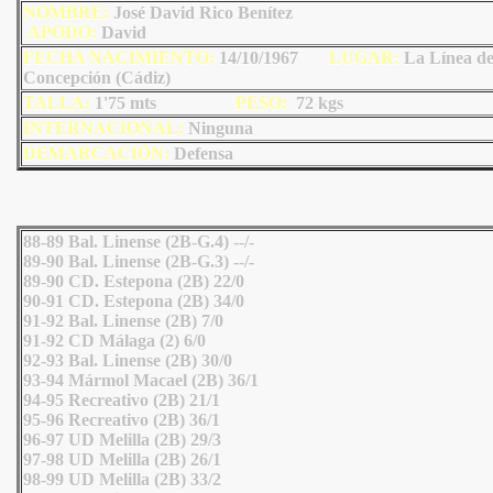
NOMBRE:
José David Rico Benítez
AP
ODO
:
David
FECHA NACIMIENTO:
14/10/1967
LU
GAR:
La Línea de
Concepción (Cádiz)
TALLA:
1'75 mts
PESO:
72
kgs
INTERNACIONAL:
Ninguna
DEMARCACIÓN:
Defensa
88-89 Bal. Linense (2B-G.4) --/-
89-90 Bal. Linense (2B-G.3) --/-
89-90 CD. Estepona (2B) 22/0
90-91 CD. Estepona (2B) 34/0
91-92 Bal. Linense (2B) 7/0
91-92 CD Málaga (2) 6/0
92-93 Bal. Linense (2B) 30/0
93-94 Mármol Macael (2B) 36/1
94-95 Recreativo (2B) 21/1
95-96 Recreativo (2B) 36/1
96-97 UD Melilla (2B) 29/3
97-98 UD Melilla (2B) 26/1
98-99 UD Melilla (2B) 33/2