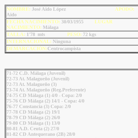
NOMBRE:
José Aido López
AP
ODO
:
Aido
FECHA NACIMIENTO:
30/03/1955
LU
GAR
NACIMIENTO:
Málaga
TALLA:
1'78 mts
PESO:
72
kgs
INTERNACIONAL:
Ninguna
DEMARCACIÓN:
Centrocampista
71-72 C.D. Málaga (Juvenil)
72-73 At. Malagueño (Juvenil)
72-73 At. Malagueño (3)
73-74 At. Malagueño (Reg.Preferente)
74-75 CD Málaga (1) 4/0 - Copa: 2/0
75-76 CD Málaga (2) 14/1 - Copa: 4/0
76-77 Constancia (3) Copa: 2/0
77-78 CD Málaga (2) 19/1
78-79 CD Málaga (2) 26/0
79-80 CD Málaga (1) 13/0
80-81 A.D. Ceuta (2) 27/0
81-82 CD Antequerano (2B) 28/0