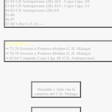
82-83 CD Antequerano (2B) 26/1 - Copa Liga: 4/0
83-84 CD Antequerano (2B) 33/3 - Copa Liga: 5/2
84-85 CD Antequerano (2B) 9/0
85-86
86-87
87-88 Vélez C.F. (3) --/-
PALMARÉS:
⇒ 75-76 Ascenso a Primera división (C.D. Málaga)
⇒ 78-79 Ascenso a Primera división (C.D. Málaga)
⇒
83-84 Campeón Copa Liga 2B (CD. Antequerano)
Manolito y Aido con la
camiseta del C.D. Málaga.