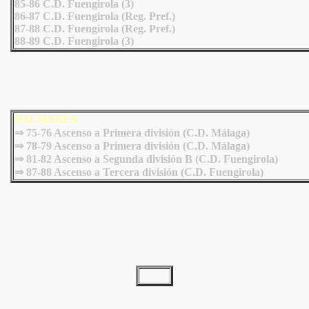
85-86 C.D. Fuengirola (3)
86-87 C.D. Fuengirola (Reg. Pref.)
87-88 C.D. Fuengirola (Reg. Pref.)
88-89 C.D. Fuengirola (3)
PALMARÉS:
⇒ 75-76 Ascenso a Primera división (C.D. Málaga)
⇒ 78-79 Ascenso a Primera división (C.D. Málaga)
⇒ 81-82 Ascenso a Segunda división B (C.D. Fuengirola)
⇒ 87-88 Ascenso a Tercera división (C.D. Fuengirola)