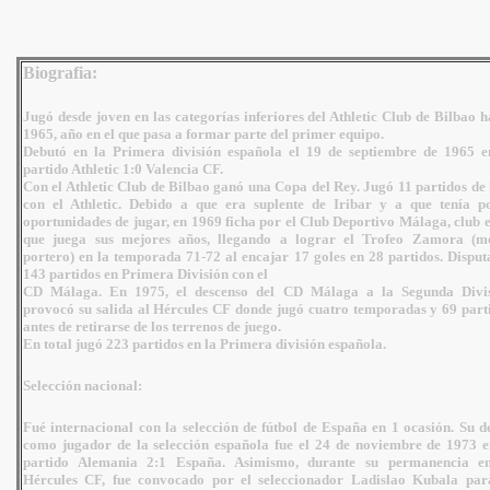
Biografia
:
Jugó desde joven en las categorías inferiores del Athletic Club de Bilbao h
1965, año en el que pasa a formar parte del primer equipo.
Debutó en la Primera división española el 19 de septiembre de 1965 e
partido Athletic 1:0 Valencia CF.
Con el Athletic Club de Bilbao ganó una Copa del Rey. Jugó 11 partidos de 
con el Athletic. Debido a que era suplente de Iribar y a que tenía p
oportunidades de jugar, en 1969 ficha por el Club Deportivo Málaga, club e
que juega sus mejores años, llegando a lograr el Trofeo Zamora (m
portero) en la temporada 71-72 al encajar 17 goles en 28 partidos. Disput
143 partidos en Primera División con el
CD Málaga. En 1975, el descenso del CD Málaga a la Segunda Divi
provocó su salida al Hércules CF donde jugó cuatro temporadas y 69 part
antes de retirarse de los terrenos de juego.
En total jugó 223 partidos en la Primera división española.
Selección nacional:
Fué internacional con la selección de fútbol de España en 1 ocasión. Su d
como jugador de la selección española fue el 24 de noviembre de 1973 e
partido Alemania 2:1 España. Asimismo, durante su permanencia e
Hércules CF, fue convocado por el seleccionador Ladislao Kubala par