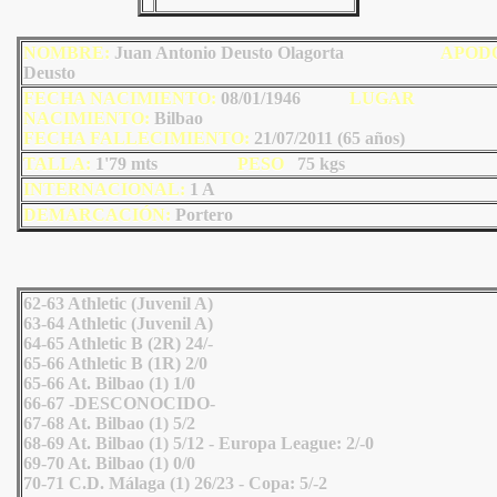
NOMBRE:
Juan Antonio Deusto Olagorta
AP
OD
Deusto
FECHA NACIMIENTO:
08/01/1946
LU
GAR
NACIMIENTO:
Bilbao
FECHA FALLECIMIENTO:
21/07/2011 (65 años)
TALLA:
1'79 mts
PESO
75
kgs
INTERNACIONAL:
1 A
DEMARCACIÓN:
Portero
62-63 Athletic (Juvenil A)
63-64 Athletic (Juvenil A)
64-65 Athletic B (2R) 24/-
65-66 Athletic B (1R) 2/0
65-66 At. Bilbao (1) 1/0
66-67 -DESCONOCIDO-
67-68 At. Bilbao (1) 5/2
68-69 At. Bilbao (1) 5/12 - Europa League: 2/-0
69-70 At. Bilbao (1) 0/0
70-71 C.D. Málaga (1) 26/23 - Copa: 5/-2