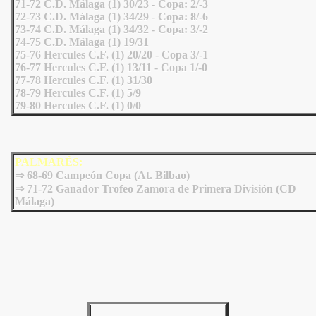
71-72 C.D. Málaga (1) 30/23 - Copa: 2/-3
72-73 C.D. Málaga (1) 34/29 - Copa: 8/-6
73-74 C.D. Málaga (1) 34/32 - Copa: 3/-2
74-75 C.D. Málaga (1) 19/31
75-76 Hercules C.F. (1) 20/20 - Copa 3/-1
76-77 Hercules C.F. (1) 13/11 - Copa 1/-0
77-78 Hercules C.F. (1) 31/30
78-79 Hercules C.F. (1) 5/9
79-80 Hercules C.F. (1) 0/0
PALMARÉS:
⇒ 68-69 Campeón Copa (At. Bilbao)
⇒ 71-72 Ganador Trofeo Zamora de Primera División (CD
Málaga)