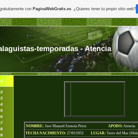
 gratuitamente con
PaginaWebGratis.es
. ¿Quieres tener tu propio sitio web?
laguistas-temporadas - Atencia
DA
42
43
44
45
46
47
NOMBRE:
Jose Manuel Atencia Pérez
AP
ODO
:
Atencia
48
FECHA NACIMIENTO:
27/05/1953
LU
GAR:
Torre del Mar (Mál
49