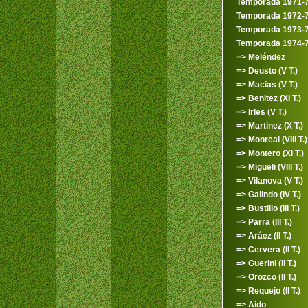
Temporada 1971-
Temporada 1972-
Temporada 1973-
Temporada 1974-
=> Meléndez
=> Deusto (V T.)
=> Macias (V T.)
=> Benitez (XI T.)
=> Irles (V T.)
=> Martinez (X T.)
=> Monreal (VIII T.)
=> Montero (XI T.)
=> Migueli (VIII T.)
=> Vilanova (V T.)
=> Galindo (IV T.)
=> Bustillo (III T.)
=> Parra (III T.)
=> Aráez (II T.)
=> Cervera (II T.)
=> Guerini (II T.)
=> Orozco (II T.)
=> Requejo (II T.)
=> Aido