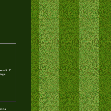
se al C.D.
laga.
acias