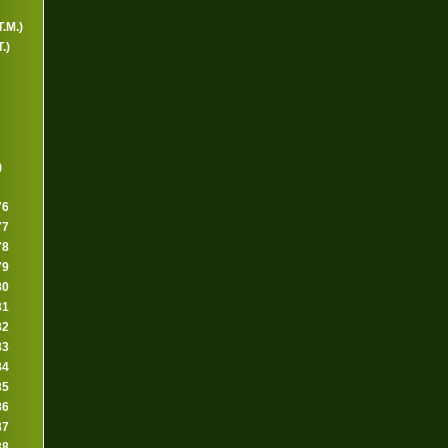
.M.)
.)
)
76
77
78
79
80
81
82
83
84
85
86
87
88