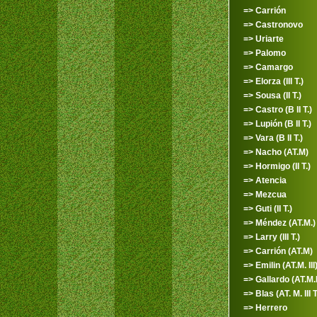
=> Carrión
=> Castronovo
=> Uriarte
=> Palomo
=> Camargo
=> Elorza (III T.)
=> Sousa (II T.)
=> Castro (B II T.)
=> Lupión (B II T.)
=> Vara (B II T.)
=> Nacho (AT.M)
=> Hormigo (II T.)
=> Atencia
=> Mezcua
=> Guti (II T.)
=> Méndez (AT.M.)
=> Larry (III T.)
=> Carrión (AT.M)
=> Emilin (AT.M. III
=> Gallardo (AT.M.I
=> Blas (AT. M. III T
=> Herrero