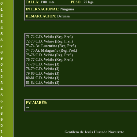
TALLA:
1'80 mts
PESO:
75
kgs
50
INTERNACIONAL:
Ninguna
51
52
DEMARCACIÓN:
Defensa
53
54
55
71-72 C.D. Veleño (Reg. Pref.)
56
72-73 C.D. Veleño (Reg. Pref.)
73-74 At. Lucentino (Reg. Pref.)
57
74-75 At. Malagueño (Reg. Pref.)
58
75-76 C.D. Veleño (Reg. Pref.)
59
76-77 C.D. Veleño (Reg. Pref.)
77-78 C.D. Veleño (3)
60
78-79 C.D. Veleño (3)
61
79-80 C.D. Veleño (3)
62
80-81 C.D. Veleño (3)
81-82 C.D. Veleño (3)
63
64
65
66
PALMARÉS:
67
⇒
68
69
70
71
Gentileza de Jesús Hurtado Navarrete