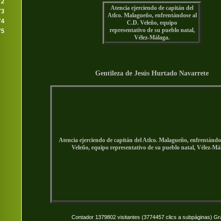
72
Atencia ejerciendo de capitán del
73
Atlco. Malagueño, enfrentándose al
74
C.D. Veleño, equipo
representativo de su pueblo natal,
75
Vélez-Málaga.
Gentileza de Jesús Hurtado Navarrete
Atencia ejerciendo de capitán del Atlco. Malagueño, enfrentándo
Veleño, equipo representativo de su pueblo natal, Vélez-Má
Contador 1379802 visitantes (3774457 clics a subpáginas) Gr