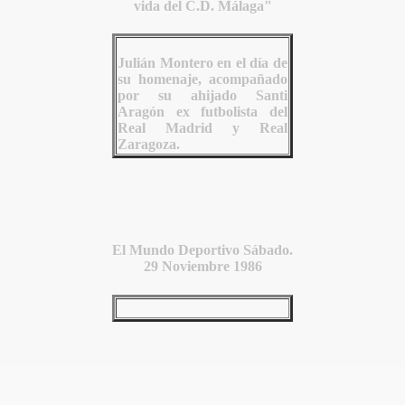
vida del C.D. Málaga"
Julián Montero en el día de
su homenaje, acompañado
por su ahijado Santi
Aragón ex futbolista del
Real Madrid y Real
Zaragoza.
El Mundo Deportivo Sábado.
29 Noviembre 1986