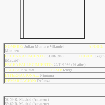
NOMBRE:
Julián Montero Villamiel
AP
ODO
:
Montero
FECHA NACIMIENTO:
31/08/1940
LU
GAR:
Legan
(Madrid)
FECHA FALLECIMIENTO:
29/11/1986 (46 años)
TALLA:
1'74 mts
PESO:
69
kgs
INTERNACIONAL:
Ninguna
DEMARCACIÓN:
Defensa
58-59 R. Madrid (Amateur)
59-60 R. Madrid (Amateur)