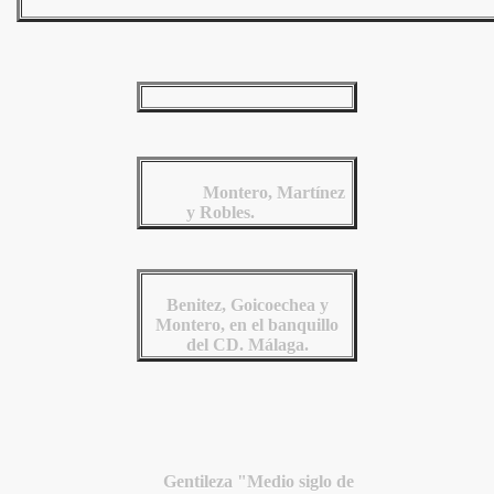
Montero, Martínez
y Robles.
Benitez, Goicoechea y
Montero, en el banquillo
del CD. Málaga.
Gentileza "Medio siglo de