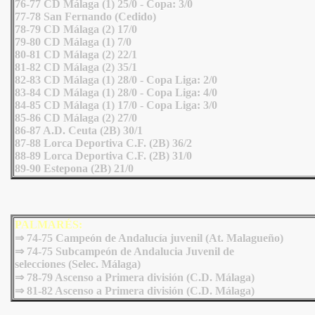
76-77 CD Málaga (1) 25/0 - Copa: 3/0
77-78 San Fernando (Cedido)
78-79 CD Málaga (2) 17/0
79-80 CD Málaga (1) 7/0
80-81 CD Málaga (2) 22/1
81-82 CD Málaga (2) 35/1
82-83 CD Málaga (1) 28/0 - Copa Liga: 2/0
83-84 CD Málaga (1) 28/0 - Copa Liga: 4/0
84-85 CD Málaga (1) 17/0 - Copa Liga: 3/0
85-86 CD Málaga (2) 27/0
86-87 A.D. Ceuta (2B) 30/1
87-88 Lorca Deportiva C.F. (2B) 36/2
88-89 Lorca Deportiva C.F. (2B) 31/0
89-90 Estepona (2B) 21/0
PALMARÉS:
⇒ 74-75 Campeón de Andalucía juvenil (At. Malagueño)
⇒ 74-75 Subcampeón de Andalucia Juvenil de
selecciones (Selec. Málaga)
⇒ 78-79 Ascenso a Primera división (C.D. Málaga)
⇒ 81-82 Ascenso a Primera división (C.D. Málaga)