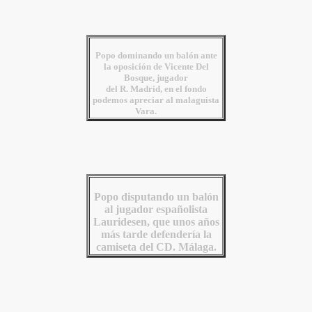
Popo dominando un balón ante
la oposición de Vicente Del
Bosque, jugador
del R. Madrid, en el fondo
podemos apreciar al malaguista
Vara.
Popo disputando un balón
al jugador españolista
Lauridesen, que unos años
más tarde defendería la
camiseta del CD. Málaga.