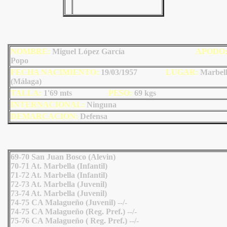
NOMBRE:
Miguel López García
AP
ODO
Popo
FECHA NACIMIENTO:
19/03/1957
LU
GAR:
Marbel
(Málaga)
TALLA:
1'69 mts
PESO:
69
kgs
INTERNACIONAL:
Ninguna
DEMARCACIÓN:
Defensa
69-70 San Juan Bosco (Alevin)
70-71 At. Marbella (Infantil)
71-72 At. Marbella (Infantil)
72-73 At. Marbella (Juvenil)
73-74 At. Marbella (Juvenil)
74-75 CA Malagueño (Juvenil) --/-
74-75 CA Malagueño (Reg. Pref.) --/-
75-76 CA Malagueño ( Reg. Pref.) --/-