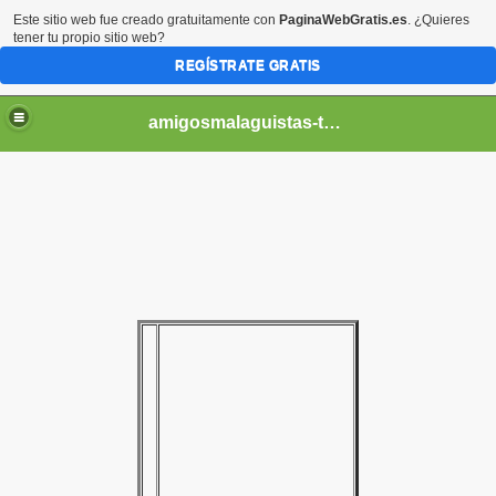
Este sitio web fue creado gratuitamente con
PaginaWebGratis.es
. ¿Quieres
tener tu propio sitio web?
REGÍSTRATE GRATIS
amigosmalaguistas-temporadas