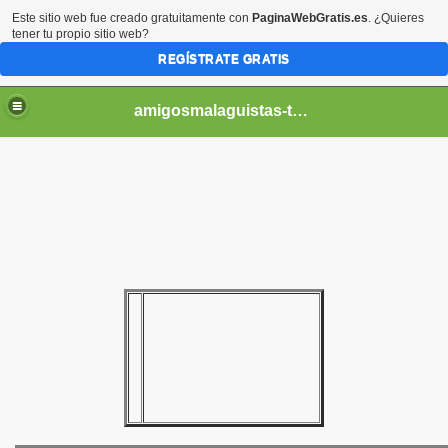
Este sitio web fue creado gratuitamente con
PaginaWebGratis.es
. ¿Quieres
tener tu propio sitio web?
REGÍSTRATE GRATIS
amigosmalaguistas-temporadas