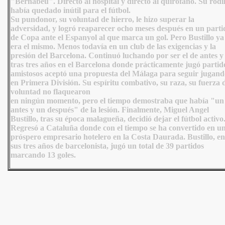
"Bernabéu". Directo al hospital y directo al quirófano. Su rodil
había quedado inútil para el fútbol.
Su pundonor, su voluntad de hierro, le hizo superar la
adversidad, y logró reaparecer ocho meses después en un parti
de Copa ante el Espanyol al que marca un gol. Pero Bustillo ya
era el mismo. Menos todavía en un club de las exigencias y la
presión del Barcelona. Continuó luchando por ser el de antes y
tras tres años en el Barcelona donde prácticamente jugó partid
amistosos aceptó una propuesta del Málaga para seguir jugand
en Primera División. Su espíritu combativo, su raza, su fuerza 
voluntad no flaquearon
en ningún momento, pero el tiempo demostraba que había "un
antes y un después" de la lesión. Finalmente, Miguel Angel
Bustillo, tras su época malagueña, decidió dejar el fútbol activo
Regresó a Cataluña donde con el tiempo se ha convertido en u
próspero empresario hotelero en la Costa Daurada. Bustillo, en
sus tres años de barcelonista, jugó un total de 39 partidos
marcando 13 goles.