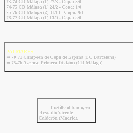
73-74 CD Málaga (1) 27/3 - Copa: 3/0
74-75 CD Málaga (1) 24/2 - Copa: 1/0
75-76 CD Málaga (2) 31/13 - Copa: 9/1
76-77 CD Málaga (1) 13/0 - Copa: 3/0
PALMARES:
⇒
70-71 Campeón de Copa de España (FC Barcelona)
⇒
75
-76
Ascenso Primera División (CD Málaga)
Bustillo al fondo, en
el estadio Vicente
Calderón (Madrid).