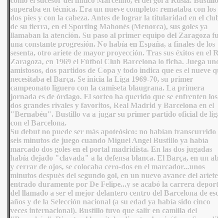
como el sucesor del mítico Marcelino, el del gol a Rusia. Bustillo
superaba en técnica. Era un nueve completo: remataba con los
dos pies y con la cabeza. Antes de lograr la titularidad en el clu
de su tierra, en el Sporting Mahonés (Menorca), sus goles ya
llamaban la atención. Su paso al primer equipo del Zaragoza f
una constante progresión. No había en España, a finales de los
sesenta, otro ariete de mayor
proyección. Tras sus éxitos en el 
Zaragoza, en 1969 el Fútbol Club Barcelona lo ficha. Juega un
amistosos, dos partidos de Copa y todo indica que es el nueve 
necesitaba el Barça. Se inicia la Liga 1969-70, su primer
campeonato liguero con la camiseta blaugrana. La primera
jornada es de órdago. El sorteo ha querido que se enfrenten los
dos grandes rivales y favoritos, Real Madrid y Barcelona en el
"Bernabéu". Bustillo va a jugar su primer partido oficial de lig
con el Barcelona.
Su debut no puede ser más apoteósico: no habían transcurrido
seis minutos de juego cuando Miguel Angel Bustillo ya había
marcado dos goles en el portal madridista. En las dos jugadas
había dejado "clavada" a la defensa blanca. El Barça, en un ab
y cerrar de ojos, se colocaba cero-dos en el marcador...unos
minutos después del segundo gol, en un nuevo avance del ariete
entrado duramente por De Felipe...y se acabó la carrera depor
del llamado a ser el mejor delantero centro del Barcelona de es
años y de la Selección nacional (a su edad ya había sido cinco
veces internacional). Bustillo tuvo que salir en camilla del