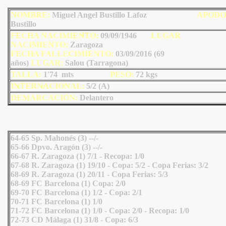
NOMBRE:
Miguel Angel Bustillo Lafoz
AP
ODO
Bustillo
FECHA NACIMIENTO:
09/09/1946
LU
GAR
NACIMIENTO:
Zaragoza
FECHA FALLECIMIENTO:
03/09/2016 (69
años)
LU
GAR:
Salou (Tarragona)
TALLA:
1'74 mts
PESO:
72
kgs
INTERNACIONAL:
5/2 (A)
DEMARCACIÓN:
Delantero
64-65 Sp. Mahonés (3) --/-
65-66 Dpvo. Aragón (3) --/-
66-67 R. Zaragoza (1) 7/1 - Recopa: 1/0
67-68 R. Zaragoza (1) 19/10 - Copa: 5/2 - Copa Ferias: 3/2
68-69 R. Zaragoza (1) 20/11 - Copa Ferias: 5/3
68-69 FC Barcelona (1) Copa: 2/0
69-70 FC Barcelona (1) 1/2 - Copa: 2/1
70-71 FC Barcelona (1) 1/0
71-72 FC Barcelona (1) 1/0 - Copa: 2/0 - Recopa: 1/0
72-73 CD Málaga (1) 31/8 - Copa: 6/3