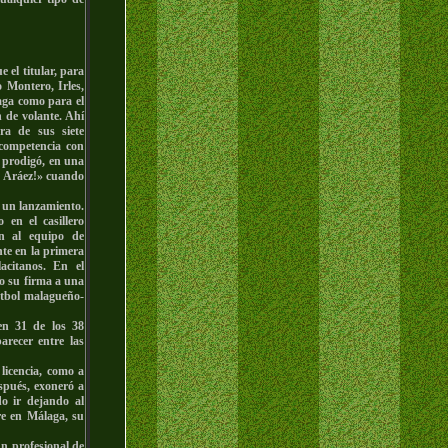
 el titular, para
 Montero, Irles,
aga como para el
 de volante. Ahí
ra de sus siete
competencia con
 prodigó, en una
z, Aráez!» cuando
 un lanzamiento.
 en el casillero
ón al equipo de
nte en la primera
acitanos. En el
so su firma a una
fútbol malagueño-
en 31 de los 38
arecer entre las
 licencia, como a
spués, exoneró a
do ir dejando al
re en Málaga, su
n profesional de