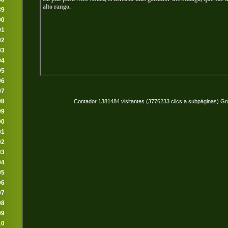
alto rango.
89
90
91
92
93
94
95
96
97
98
Contador 1381484 visitantes (3776233 clics a subpáginas) Gr
99
00
01
02
03
04
05
06
07
08
09
10