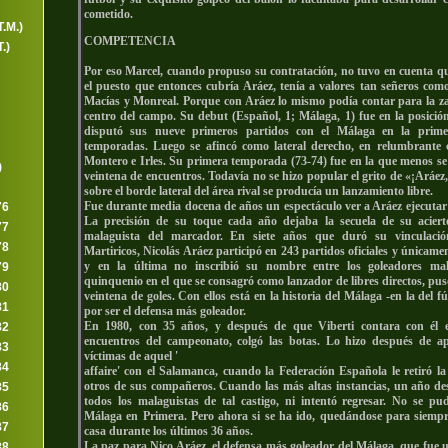
cometido.
.M.)
COMPETENCIA
.)
Por eso Marcel, cuando propuso su contratación, no tuvo en cuenta que
el puesto que entonces cubría Aráez, tenía a valores tan señeros como
Macías y Monreal. Porque con Aráez lo mismo podía contar para la z
centro del campo. Su debut (Español, 1; Málaga, 1) fue en la posición
disputó sus nueve primeros partidos con el Málaga en la prime
temporadas. Luego se afincó como lateral derecho, en relumbrante 
Montero e Irles. Su primera temporada (73-74) fue en la que menos se
)
veintena de encuentros. Todavía no se hizo popular el grito de «¡Aráe
sobre el borde lateral del área rival se producía un lanzamiento libre.
Fue durante media docena de años un espectáculo ver a Aráez ejecutar
76
La precisión de su toque cada año dejaba la secuela de su acierto
77
malaguista del marcador. En siete años que duró su vinculaci
78
Martiricos, Nicolás Aráez participó en 243 partidos oficiales y únicame
y en la última no inscribió su nombre entre los goleadores mal
79
quinquenio en el que se consagró como lanzador de libres directos, pu
80
veintena de goles. Con ellos está en la historia del Málaga -en la del 
81
por ser el defensa más goleador.
En 1980, con 35 años, y después de que Viberti contara con él 
82
encuentros del campeonato, colgó las botas. Lo hizo después de ap
83
víctimas de aquel '
84
affaire' con el Salamanca, cuando la Federación Española le retiró la
otros de sus compañeros. Cuando las más altas instancias, un año de
85
todos los malaguistas de tal castigo, ni intentó regresar. No se pu
86
Málaga en Primera. Pero ahora si se ha ido, quedándose para siemp
87
casa durante los últimos 36 años.
La paz para Nico Aráez, el defensa más goleador del Málaga, que fue u
88