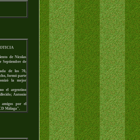
OTICIA
iento de Nicolas
e Septiembre de
cada de los 70,
echo, formó parte
gonizó la mejor
mo el argentino
lecido; Antonio
 amigos por el
l CD Málaga".