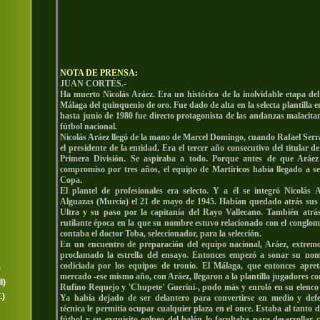
NOTA DE PRENSA:
JUAN CORTÉS.-
Ha muerto Nicolás Aráez. Era un histórico de la inolvidable etapa de
Málaga del quinquenio de oro. Fue dado de alta en la selecta plantilla en
hasta junio de 1980 fue directo protagonista de las andanzas malacitana
fútbol nacional.
Nicolás Aráez llegó de la mano de Marcel Domingo, cuando Rafael Serr
el presidente de la entidad. Era el tercer año consecutivo del titular 
Primera División. Se aspiraba a todo. Porque antes de que Aráez
compromiso por tres años, el equipo de Martiricos había llegado a sem
Copa.
El plantel de profesionales era selecto. Y a él se integró Nicolás 
Alguazas (Murcia) el 21 de mayo de 1945. Habían quedado atrás sus é
Ultra y su paso por la capitanía del Rayo Vallecano. También atrá
rutilante época en la que su nombre estuvo relacionado con el conglom
contaba el doctor Toba, seleccionador, para la selección.
En un encuentro de preparación del equipo nacional, Aráez, extremo
proclamado la estrella del ensayo. Entonces empezó a sonar su no
codiciada por los equipos de tronío. El Málaga, que entonces apret
)
mercado -ese mismo año, con Aráez, llegaron a la plantilla jugadores c
I)
Rufino Requejo y 'Chupete' Guerini-, pudo más y enroló en su elenco 
.)
Ya había dejado de ser delantero para convertirse en medio y defe
técnica le permitía ocupar cualquier plaza en el once. Estaba al tanto de
fútbol y su exquisito golpeo del balón lo facultaba para desarrollar 