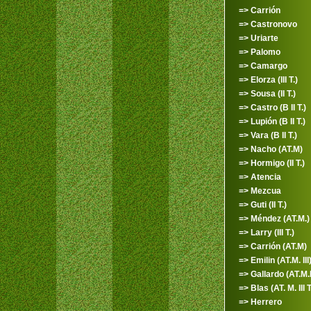
=> Carrión
=> Castronovo
=> Uriarte
=> Palomo
=> Camargo
=> Elorza (III T.)
=> Sousa (II T.)
=> Castro (B II T.)
=> Lupión (B II T.)
=> Vara (B II T.)
=> Nacho (AT.M)
=> Hormigo (II T.)
=> Atencia
=> Mezcua
=> Guti (II T.)
=> Méndez (AT.M.)
=> Larry (III T.)
=> Carrión (AT.M)
=> Emilin (AT.M. III
=> Gallardo (AT.M.I
=> Blas (AT. M. III T
=> Herrero