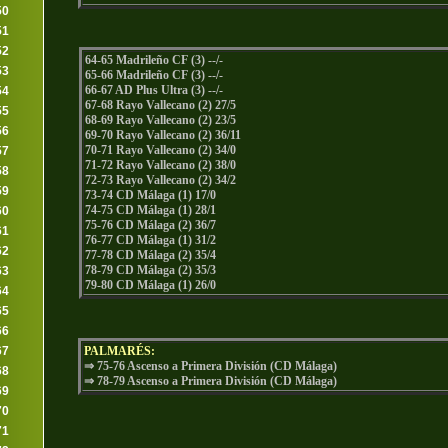
50
51
52
64-65 Madrileño CF (3) --/-
53
65-66 Madrileño CF (3) --/-
66-67 AD Plus Ultra (3) --/-
54
67-68 Rayo Vallecano (2) 27/5
55
68-69 Rayo Vallecano (2) 23/5
56
69-70 Rayo Vallecano (2) 36/11
70-71 Rayo Vallecano (2) 34/0
57
71-72 Rayo Vallecano (2) 38/0
58
72-73 Rayo Vallecano (2) 34/2
59
73-74 CD Málaga (1) 17/0
74-75 CD Málaga (1) 28/1
60
75-76 CD Málaga (2) 36/7
61
76-77 CD Málaga (1) 31/2
62
77-78 CD Málaga (2) 35/4
78-79 CD Málaga (2) 35/3
63
79-80 CD Málaga (1) 26/0
64
65
66
67
PALMARÉS:
⇒ 75-76 Ascenso a Primera División (CD Málaga)
68
⇒ 78-79 Ascenso a Primera División (CD Málaga)
69
70
71