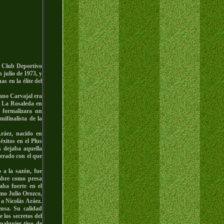
l Club Deportivo
 julio de 1973, y
s en la élite del
ano Carvajal era
de La Rosaleda en
 formalizara un
ifinalista de la
Aráez, nacido en
xitos en el Plus
s dejaba aquella
erado con el que
 a la sazón, fue
mbre como presa
aba fuerte en el
omo Julio Orozco,
a Nicolás Aráez.
nsa. Su calidad
 los secretos del
cualquier tipo de