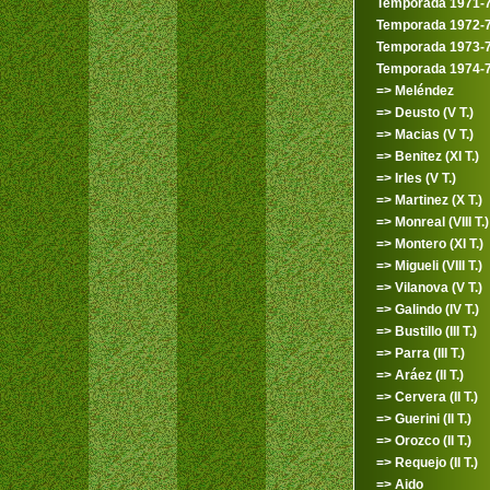
Temporada 1971-
Temporada 1972-
Temporada 1973-
Temporada 1974-
=> Meléndez
=> Deusto (V T.)
=> Macias (V T.)
=> Benitez (XI T.)
=> Irles (V T.)
=> Martinez (X T.)
=> Monreal (VIII T.)
=> Montero (XI T.)
=> Migueli (VIII T.)
=> Vilanova (V T.)
=> Galindo (IV T.)
=> Bustillo (III T.)
=> Parra (III T.)
=> Aráez (II T.)
=> Cervera (II T.)
=> Guerini (II T.)
=> Orozco (II T.)
=> Requejo (II T.)
=> Aido