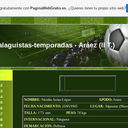
 gratuitamente con
PaginaWebGratis.es
. ¿Quieres tener tu propio sitio web?
aguistas-temporadas - Aráez (II T.)
DA
42
43
44
NOMBRE:
Nicolás Aráez López
AP
ODO
:
Aráez
45
FECHA NACIMIENTO:
23/05/1945
LU
GAR:
Alguazas (Murc
46
TALLA:
1'75 mts
PESO:
74
kgs
47
INTERNACIONAL:
Ninguna
48
49
DEMARCACIÓN:
Defensa