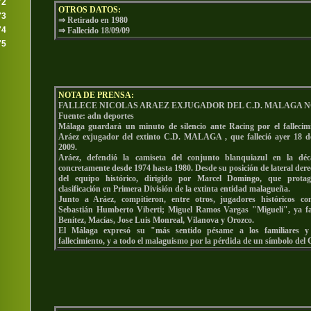
72
OTROS DATOS:
73
⇒ Retirado en 1980
74
⇒ Fallecido 18/09/09
75
NOTA DE PRENSA:
FALLECE NICOLAS ARAEZ EXJUGADOR DEL C.D. MALAGA N
Fuente: adn deportes
Málaga guardará un minuto de silencio ante Racing por el fallecim
Aráez exjugador del extinto C.D. MALAGA , que falleció ayer 18 d
2009.
Aráez, defendió la camiseta del conjunto blanquiazul en la dé
concretamente desde 1974 hasta 1980. Desde su posición de lateral der
del equipo histórico, dirigido por Marcel Domingo, que prota
clasificación en Primera División de la extinta entidad malagueña.
Junto a Aráez, compitieron, entre otros, jugadores históricos co
Sebastián Humberto Viberti; Miguel Ramos Vargas "Migueli", ya fal
Benítez, Macías, Jose Luis Monreal, Vilanova y Orozco.
El Málaga expresó su "más sentido pésame a los familiares y
fallecimiento, y a todo el malaguismo por la pérdida de un símbolo de